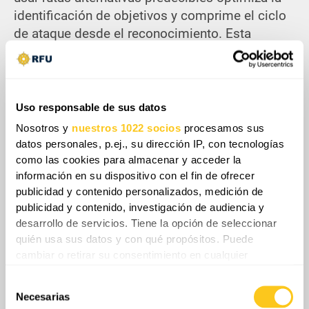
identificación de objetivos y comprime el ciclo
de ataque desde el reconocimiento. Esta
estrategia de desgaste busca crear vacíos de
suministro localizados al transformar las
arterias logísticas críticas en zonas de peligro
operacional permanente. El riesgo sistémico
Uso responsable de sus datos
definitivo para el frente es la degradación
Nosotros y
nuestros 1022 socios
procesamos sus
acumulativa de las capacidades de
datos personales, p.ej., su dirección IP, con tecnologías
sostenimiento, lo que podría inducir una
como las cookies para almacenar y acceder la
parálisis estructural y facilitar avances tácticos
información en su dispositivo con el fin de ofrecer
publicidad y contenido personalizados, medición de
posteriores.
publicidad y contenido, investigación de audiencia y
desarrollo de servicios. Tiene la opción de seleccionar
quién usa sus datos y con qué propósitos. Puede
cambiar o retirar su consentimiento en cualquier
momento desde la Declaración de cookies o clicando en
Selección
el Menú de consentimiento.
Share
Necesarias
de