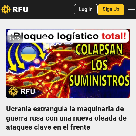
Sign Up
Log In
No items found.
05:23
05:22
Play
Mute
Settings
Enter
fulls
Ucrania estrangula la maquinaria de
guerra rusa con una nueva oleada de
ataques clave en el frente