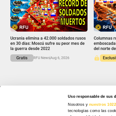
00:00
00:00
Ucrania elimina a 42.000 soldados rusos
Columnas ru
en 30 días: Moscú sufre su peor mes de
emboscadas 
la guerra desde 2022
del norte de
Gratis
Exclus
RFU News
Aug 6, 2026
Uso responsable de sus 
INFO
REGÍSTRATE Y 
Nosotros y
nuestros 1022
Acerca de
Suscríbete para recib
únicas.
tecnologías como las cooki
Soporte