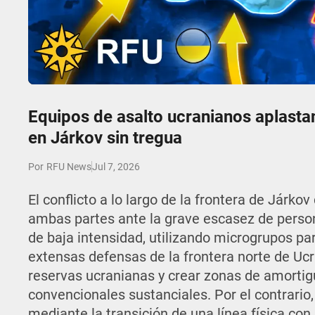
Play
Equipos de asalto ucranianos aplastan 
en Járkov sin tregua
Jul 7, 2026
Por
RFU News
El conflicto a lo largo de la frontera de Járko
ambas partes ante la grave escasez de persona
de baja intensidad, utilizando microgrupos par
extensas defensas de la frontera norte de Ucr
reservas ucranianas y crear zonas de amorti
convencionales sustanciales. Por el contrario
mediante la transición de una línea física co