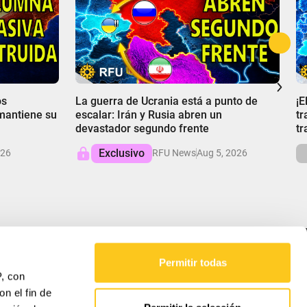
00:00
0
os
La guerra de Ucrania está a punto de
¡E
 mantiene su
escalar: Irán y Rusia abren un
tr
devastador segundo frente
tr
Exclusivo
026
RFU News
Aug 5, 2026
Permitir todas
NUESTRA MISIÓN
P, con
n el fin de
RFU ofrece perspectivas equilibradas sobre los