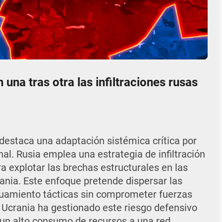
06:04
Mute
Settings
Enter
fullscr
una tras otra las infiltraciones rusas
v destaca una adaptación sistémica crítica por
l. Rusia emplea una estrategia de infiltración
a explotar las brechas estructurales en las
ania. Este enfoque pretende dispersar las
guamiento tácticas sin comprometer fuerzas
, Ucrania ha gestionado este riesgo defensivo
n un alto consumo de recursos a una red