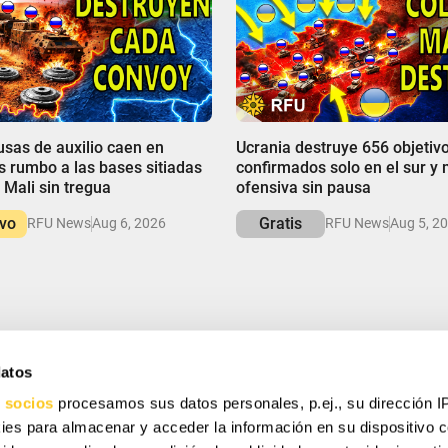
00:00
sas de auxilio caen en
Ucrania destruye 656 objetiv
rumbo a las bases sitiadas
confirmados solo en el sur y
 Mali sin tregua
ofensiva sin pausa
ivo
Gratis
RFU News
Aug 6, 2026
RFU News
Aug 5, 2
datos
AHORRA
 socios
procesamos sus datos personales, p.ej., su dirección I
ir ofertas especiales, regalos gratuitos y ofertas
es para almacenar y acceder la información en su dispositivo co