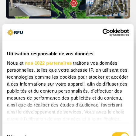
Cette démarche ne s'est pas limitée à la
définition d'objectifs ou à une rhétorique
comminatoire, mais s'est accompagnée d'un
Utilisation responsable de vos données
signalement militaire plus large. La Russie a
Nous et
nos 1022 partenaires
traitons vos données
conduit des exercices de frappe impliquant
personnelles, telles que votre adresse IP, en utilisant des
des systèmes de missiles Iskander, tandis
technologies comme les cookies pour stocker et accéder
que les médias d'État mettaient l'accent sur
à des informations sur votre appareil, afin de diffuser des
l'aptitude de ce vecteur à attaquer les
publicités et du contenu personnalisés, d'effectuer des
aérodromes, les quartiers généraux, les
mesures de performance des publicités et du contenu,
ainsi que de réaliser des études d’audience, favorisant
systèmes de défense aérienne et les
ainsi le développement de services. Vous avez le choix
infrastructures de l'industrie de défense en
quant à l'utilisation de vos données et à leurs finalités.
Europe. Le fait que la Russie se prépare
Vous pouvez modifier ou retirer votre consentement à
ouvertement à une telle configuration rend le
Sélection
tout moment en consultant la Déclaration relative aux