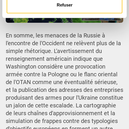
notre site avec nos partenaires de médias sociaux, de
Refuser
publicité et d'analyse, qui peuvent combiner celles-ci
avec d'autres informations que vous leur avez fournies
ou qu'ils ont collectées lors de votre utilisation de leurs
services.
En somme, les menaces de la Russie à
l'encontre de l'Occident ne relèvent plus de la
simple rhétorique. L'avertissement du
renseignement américain indique que
Washington considère une provocation
armée contre la Pologne ou le flanc oriental
de l'OTAN comme une éventualité sérieuse,
et la publication des adresses des entreprises
produisant des armes pour l'Ukraine constitue
un jalon de cette escalade. La cartographie
de leurs chaînes d'approvisionnement et la
simulation de frappes contre des typologies
d'objectifs européens en forment un autre.