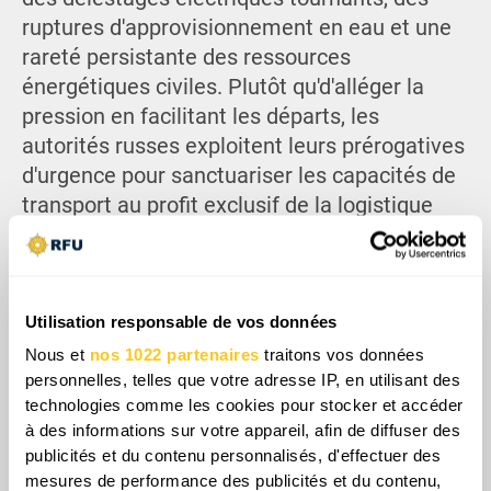
ruptures d'approvisionnement en eau et une
rareté persistante des ressources
énergétiques civiles. Plutôt qu'd'alléger la
pression en facilitant les départs, les
autorités russes exploitent leurs prérogatives
d'urgence pour sanctuariser les capacités de
transport au profit exclusif de la logistique
militaire. Les civils supportent ainsi le coût
principal du maintien de l'effort de guerre
russe, se retrouvant pris au piège des
restrictions de mobilité tandis que les
Utilisation responsable de vos données
ressources vitales sont prioritairement
Nous et
nos 1022 partenaires
traitons vos données
réorientées vers les forces armées.
personnelles, telles que votre adresse IP, en utilisant des
technologies comme les cookies pour stocker et accéder
à des informations sur votre appareil, afin de diffuser des
publicités et du contenu personnalisés, d'effectuer des
mesures de performance des publicités et du contenu,