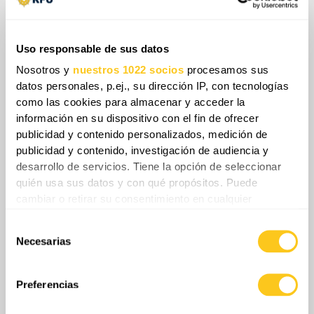
rusas instrumentalizan los poderes de
emergencia para blindar la capacidad de
transporte en beneficio exclusivo de la
Uso responsable de sus datos
logística militar. De este modo, la población
Nosotros y
nuestros 1022 socios
procesamos sus
civil asume el coste principal del
datos personales, p.ej., su dirección IP, con tecnologías
sostenimiento del esfuerzo bélico ruso,
como las cookies para almacenar y acceder la
información en su dispositivo con el fin de ofrecer
viéndose atrapada por las restricciones a la
publicidad y contenido personalizados, medición de
movilidad mientras los recursos esenciales
publicidad y contenido, investigación de audiencia y
se redirigen de manera prioritaria al
desarrollo de servicios. Tiene la opción de seleccionar
estamento militar.
quién usa sus datos y con qué propósitos. Puede
cambiar o retirar su consentimiento en cualquier
momento desde la Declaración de cookies o clicando en
Selección
el Menú de consentimiento.
Necesarias
de
consentimiento
Si lo permite, también quisiéramos:
Recopilar información sobre su ubicación
Preferencias
geográfica que puede tener una precisión de varios