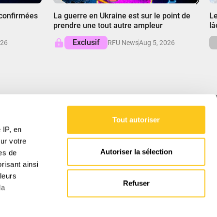
00:00
0
 confirmées
La guerre en Ukraine est sur le point de
Le
prendre une tout autre ampleur
lâ
Exclusif
026
RFU News
Aug 5, 2026
Tout autoriser
NOTRE MISSION
 IP, en
ur votre
RFU fournit des analyses équilibrées des
Autoriser la sélection
res de
affaires mondiales, démêlant les complexités
pour favoriser la compréhension des forces qui
risant ainsi
façonnent notre monde.
leurs
Refuser
la