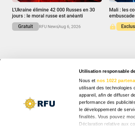
00:00
00:00
L'Ukraine élimine 42 000 Russes en 30
Mali : les c
jours : le moral russe est anéanti
embuscades
Gratuit
Exclus
RFU News
Aug 6, 2026
Utilisation responsable 
INFO
INSCRIVEZ-VOU
Nous et
nos 1022 partena
À propos
Abonnez-vous pour re
des offres uniques.
utilisant des technologies
Support
Paramètres des cookies
appareil, afin de diffuser
Vacancy: Reporter
performance des publicités
Vacancy: Localization Specialist
le développement de servic
Vacancy: Motion Designer
En vous abonnant, vou
finalités. Vous pouvez mod
consentement pour recev
Déclaration relative aux co