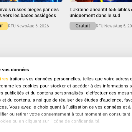
00:00
onvois russes piégés par des
L'Ukraine anéantit 656 cibles
 vers les bases assiégées
uniquement dans le sud
if
Gratuit
RFU News
Aug 6, 2026
RFU News
Aug 5, 2
de vos données
S ET ÉCONOMISEZ
ires
traitons vos données personnelles, telles que votre adresse
cevoir des offres spéciales, des cadeaux gratuits et
 comme les cookies pour stocker et accéder à des informations s
 des publicités et du contenu personnalisés, d'effectuer des mesu
 et du contenu, ainsi que de réaliser des études d’audience, favo
es. Vous avez le choix quant à l'utilisation de vos données et à 
s acceptez notre
politique de confidentialité
et donnez votre
ifier ou retirer votre consentement à tout moment en consultant 
oir des mises à jour de notre entreprise.
okies ou en cliquant sur l'icône de confidentialité.