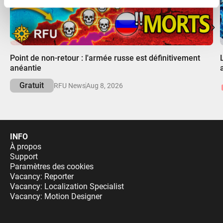
avec d'autres informations que vous leur avez fournies
ou qu'ils ont collectées lors de votre utilisation de leurs
services.
00:00
Point de non-retour : l'armée russe est définitivement
anéantie
Gratuit
RFU News
Aug 8, 2026
INFO
À propos
Support
Paramètres des cookies
Vacancy: Reporter
Vacancy: Localization Specialist
Vacancy: Motion Designer