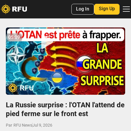
Sign Up
Log In
No items found.
05:09
05:09
Play
Mute
Settings
Enter
fulls
La Russie surprise : l'OTAN l'attend de
pied ferme sur le front est
Par
RFU News
Jul 9, 2026