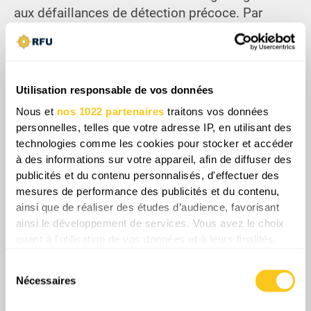
aux défaillances de détection précoce. Par
conséquent, cette évolution systémique impose
une réorganisation structurelle des programmes
de formation pour donner la priorité à la
maîtrise universelle des opérateurs sous un
Utilisation responsable de vos données
brouillage électronique dense. En fin de compte,
Nous et
nos 1022 partenaires
traitons vos données
l'érosion rapide des écarts technologiques et
personnelles, telles que votre adresse IP, en utilisant des
d'expérience de longue date oblige les
technologies comme les cookies pour stocker et accéder
adversaires continentaux à modifier
à des informations sur votre appareil, afin de diffuser des
radicalement leur planification stratégique pour
publicités et du contenu personnalisés, d'effectuer des
les futurs affrontements de haute intensité.
mesures de performance des publicités et du contenu,
ainsi que de réaliser des études d’audience, favorisant
ainsi le développement de services. Vous avez le choix
quant à l'utilisation de vos données et à leurs finalités.
Vous pouvez modifier ou retirer votre consentement à
Share
Sélection
tout moment en consultant la Déclaration relative aux
Nécessaires
du
cookies ou en cliquant sur l'icône de confidentialité.
consentement