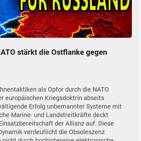
05:22
Mute
Settings
Enter
fullscr
NATO stärkt die Ostflanke gegen
Drohnentaktiken als Opfor durch die NATO
er europäischen Kriegsdoktrin abseits
rwältigende Erfolg unbemannter Systeme mit
che Marine- und Landstreitkräfte deckt
insatzbereitschaft der Allianz auf. Diese
Dynamik verdeutlicht die Obsoleszenz
 nicht durch hochintensive elektronische