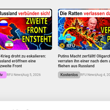
00:00
-Krieg droht zu eskalieren:
Putins Macht zerfällt! Oligar
ssland eröffnen eine
verraten ihn einer nach dem
 zweite Front
fliehen aus Russland
iv
Kostenlos
RFU News
Aug 5, 2026
RFU News
Aug 4, 2