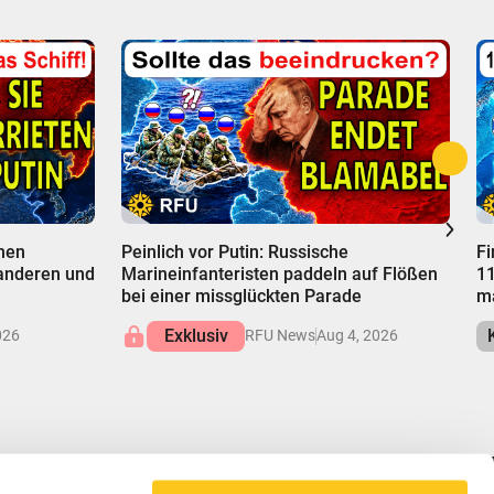
00:00
0
chen
Peinlich vor Putin: Russische
Fi
 anderen und
Marineinfanteristen paddeln auf Flößen
11
bei einer missglückten Parade
ma
Exklusiv
026
RFU News
Aug 4, 2026