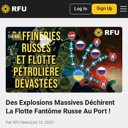
Sign Up
Log In
No items found.
04:48
04:48
Play
Mute
Settings
Enter
fulls
Des Explosions Massives Déchirent
La Flotte Fantôme Russe Au Port !
Par
RFU News
Jul 10, 2025