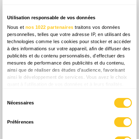
L’échelle, la portée et la coordination de ces
frappes montrent que la guerre économique
Utilisation responsable de vos données
menée par Kyiv atteint un nouveau niveau
Nous et
nos 1022 partenaires
traitons vos données
d’ambition et d’efficacité. Et alors que le déficit
personnelles, telles que votre adresse IP, en utilisant des
budgétaire russe explose, la destruction de ses
technologies comme les cookies pour stocker et accéder
artères énergétiques devient un front central du
à des informations sur votre appareil, afin de diffuser des
conflit.
publicités et du contenu personnalisés, d'effectuer des
mesures de performance des publicités et du contenu,
ainsi que de réaliser des études d’audience, favorisant
Share
ainsi le développement de services. Vous avez le choix
quant à l'utilisation de vos données et à leurs finalités.
Vous pouvez modifier ou retirer votre consentement à
0
Commentaires
Sélection
tout moment en consultant la Déclaration relative aux
Nécessaires
du
cookies ou en cliquant sur l'icône de confidentialité.
consentement
Si vous le permettez, nous aimerions également :
Préférences
Collecter des informations sur votre localisation
géographique qui peuvent être précises à plusieurs