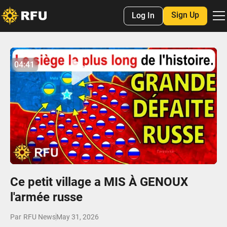
Sign Up
Log In
No items found.
04:41
04:40
Play
Mute
Settings
Enter
fulls
Ce petit village a MIS À GENOUX
l'armée russe
Par
RFU News
May 31, 2026