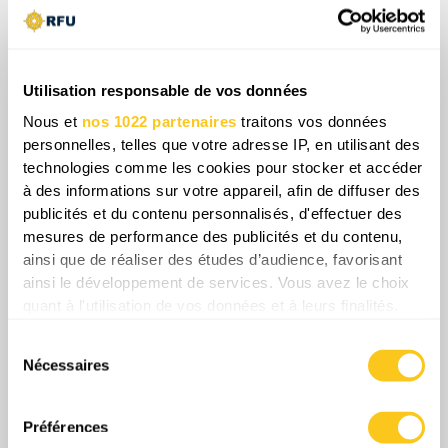
consolidation des positions capturées,
compromettant l'objectif stratégique de
neutraliser le nœud logistique d'Orikhiv. En
Utilisation responsable de vos données
définitive, cet engagement fonctionne comme
un gouffre d'usure critique pour les capacités
Nous et
nos 1022 partenaires
traitons vos données
personnelles, telles que votre adresse IP, en utilisant des
offensives russes, révélant une déconnexion
technologies comme les cookies pour stocker et accéder
institutionnelle entre les réalités tactiques du
à des informations sur votre appareil, afin de diffuser des
front et le commandement central.
publicités et du contenu personnalisés, d'effectuer des
mesures de performance des publicités et du contenu,
ainsi que de réaliser des études d’audience, favorisant
ainsi le développement de services. Vous avez le choix
Share
quant à l'utilisation de vos données et à leurs finalités.
Vous pouvez modifier ou retirer votre consentement à
Sélection
tout moment en consultant la Déclaration relative aux
Nécessaires
du
cookies ou en cliquant sur l'icône de confidentialité.
0
Commentaires
consentement
Si vous le permettez, nous aimerions également :
Préférences
Collecter des informations sur votre localisation