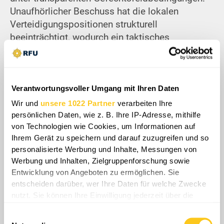
Unaufhörlicher Beschuss hat die lokalen
Verteidigungspositionen strukturell
beeinträchtigt, wodurch ein taktisches
Paradoxon entsteht, bei dem erobertes Terrain
der angreifenden Streitmacht keinerlei
Überlebenschancen bietet. Diese anhaltende
operative Stagnation schwächt die russischen
Verantwortungsvoller Umgang mit Ihren Daten
Offensivkapazitäten massiv und verhindert die
Wir und
unsere 1022 Partner
verarbeiten Ihre
Nutzung breiterer regionaler Achsen in Richtung
persönlichen Daten, wie z. B. Ihre IP-Adresse, mithilfe
von Technologien wie Cookies, um Informationen auf
strategischer Logistikknotenpunkte wie Orichiw.
Ihrem Gerät zu speichern und darauf zuzugreifen und so
Letztendlich dient die Schlacht als primärer
personalisierte Werbung und Inhalte, Messungen von
Indikator für eine strukturelle Asymmetrie, in der
Werbung und Inhalten, Zielgruppenforschung sowie
dezentralisierte defensive Widerstandsfähigkeit
Entwicklung von Angeboten zu ermöglichen. Sie
konzentrierte, ressourcenintensive
entscheiden darüber, wer Ihre Daten für welche Zwecke
Offensivmanöver effektiv neutralisiert.
nutzt. Sie können Ihre Einwilligung jederzeit über die
Cookie-Erklärung oder durch Klicken auf das Privacy
Einwilligungsauswahl
Trigger Symbol ändern oder widerrufen