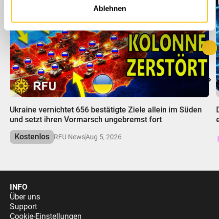
haben oder die sie im Rahmen Ihrer Nutzung der Dienste
Ablehnen
gesammelt haben.
00:00
Ukraine vernichtet 656 bestätigte Ziele allein im Süden
und setzt ihren Vormarsch ungebremst fort
Kostenlos
RFU News
Aug 5, 2026
INFO
Über uns
Support
Cookie-Einstellungen