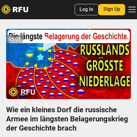
Sign Up
Log In
No items found.
05:01
05:00
Play
Mute
Settings
Enter
fulls
Wie ein kleines Dorf die russische
Armee im längsten Belagerungskrieg
der Geschichte brach