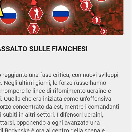
05:28
Mute
Settings
Enter
fullscr
O ASSALTO SULLE FIANCHES!
raggiunto una fase critica, con nuovi sviluppi
 Negli ultimi giorni, le forze russe hanno
terrompere le linee di rifornimento ucraine e
li. Quella che era iniziata come un’offensiva
sforzo concentrato da est, mentre i comandanti
subiti in altri settori. I difensori ucraini,
dattarsi, opponendo a ogni avanzata una
di Rodynske è ora al centro della scena e