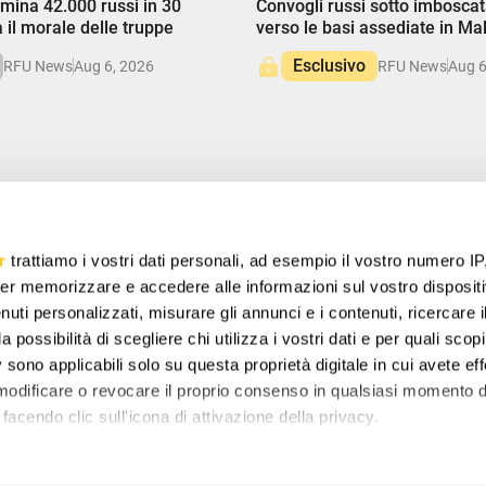
imina 42.000 russi in 30
Convogli russi sotto imbosca
la il morale delle truppe
verso le basi assediate in Mal
Esclusivo
RFU News
Aug 6, 2026
RFU News
Aug 6
PARMIA
r
trattiamo i vostri dati personali, ad esempio il vostro numero IP
offerte speciali, regali gratuiti e offerte uniche.
er memorizzare e accedere alle informazioni sul vostro dispositiv
uti personalizzati, misurare gli annunci e i contenuti, ricercare i
a possibilità di scegliere chi utilizza i vostri dati e per quali scop
 sono applicabili solo su questa proprietà digitale in cui avete eff
nostra
Politica sulla Privacy
e fornisci il consenso per ricevere
stra azienda.
 modificare o revocare il proprio consenso in qualsiasi momento d
facendo clic sull'icona di attivazione della privacy.
remmo anche: