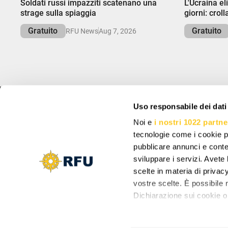
Soldati russi impazziti scatenano una
L'Ucraina el
strage sulla spiaggia
giorni: crol
Gratuito
Gratuito
RFU News
Aug 7, 2026
Uso responsabile dei dati
INFO
ISCRIVITI E RIS
Noi e
i nostri 1022 partne
Informazioni
Iscriviti per ricevere 
tecnologie come i cookie p
Supporto
Impostazioni cookie
pubblicare annunci e conten
Vacancy: Reporter
sviluppare i servizi. Avete l
Vacancy: Localization Specialist
scelte in materia di privacy
Iscrivendoti accetti la 
Vacancy: Motion Designer
aggiornamenti dalla no
vostre scelte. È possibile
Dichiarazione sui cookie o 
Con il tuo consenso, vor