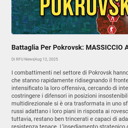
Play
Battaglia Per Pokrovsk: MASSICCI
Aug 12, 2025
Di
RFU News
I combattimenti nel settore di Pokrovsk hanno 
che stanno rapidamente ridisegnando il fronte.
intensificato la loro offensiva, cercando di in
costringere i difensori in posizioni insostenibi
multidirezionale si è ora trasformata in uno 
russi adattano i loro piani in risposta ai rovesci 
tuttavia, restano ben trincerati e capaci di a
resistenza tenace. L’insediamento strategico 