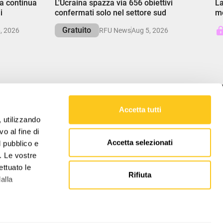
ta continua
L'Ucraina spazza via 656 obiettivi
La
i
confermati solo nel settore sud
mo
Gratuito
, 2026
RFU News
Aug 5, 2026
Accetta tutti
LA NOSTRA MISSIONE
, utilizzando
o al fine di
RFU offre approfondimenti equilibrati sugli
Accetta selezionati
l pubblico e
affari globali, svelando le complessità per
favorire la comprensione delle forze che
i. Le vostre
plasmano il nostro mondo.
ettuato le
Rifiuta
alla