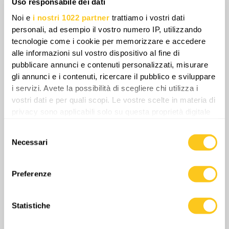
Uso responsabile dei dati
tentativo di avanzata. Questo rapporto offre una
Noi e
i nostri 1022 partner
trattiamo i vostri dati
panoramica dettagliata degli aggiornamenti più
personali, ad esempio il vostro numero IP, utilizzando
importanti che stanno plasmando la fase attuale
tecnologie come i cookie per memorizzare e accedere
della guerra.
alle informazioni sul vostro dispositivo al fine di
pubblicare annunci e contenuti personalizzati, misurare
gli annunci e i contenuti, ricercare il pubblico e sviluppare
Share
i servizi. Avete la possibilità di scegliere chi utilizza i
vostri dati e per quali scopi. Le vostre scelte in materia di
privacy sono applicabili solo su questa proprietà digitale
0
Commenti
in cui avete effettuato le vostre scelte. È possibile
Selezione
modificare o revocare il proprio consenso in qualsiasi
Necessari
del
momento dalla Dichiarazione sui cookie o facendo clic
consenso
sull'icona di attivazione della privacy.
Preferenze
Con il tuo consenso, vorremmo anche:
raccogliere informazioni sulla tua posizione
Statistiche
geografica, con un'approssimazione di qualche
metro,