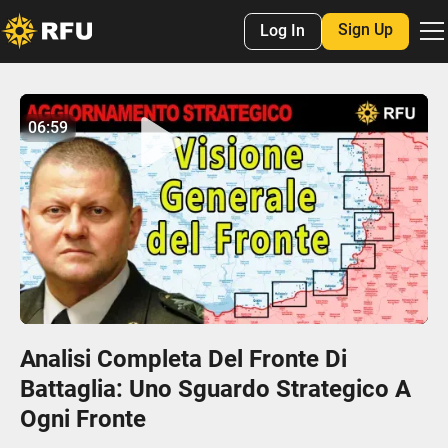
Sign Up
Log In
No items found.
06:59
06:59
Play
Mute
Settings
Enter
fulls
Analisi Completa Del Fronte Di
Battaglia: Uno Sguardo Strategico A
Ogni Fronte