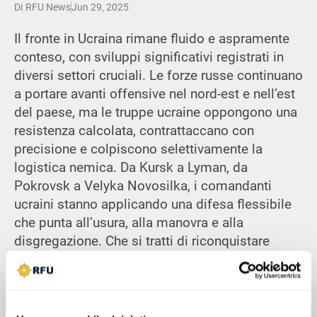
Di
RFU News
Jun 29, 2025
Il fronte in Ucraina rimane fluido e aspramente
conteso, con sviluppi significativi registrati in
diversi settori cruciali. Le forze russe continuano
a portare avanti offensive nel nord-est e nell’est
del paese, ma le truppe ucraine oppongono una
resistenza calcolata, contrattaccano con
precisione e colpiscono selettivamente la
logistica nemica. Da Kursk a Lyman, da
Pokrovsk a Velyka Novosilka, i comandanti
ucraini stanno applicando una difesa flessibile
che punta all’usura, alla manovra e alla
disgregazione. Che si tratti di riconquistare
terreno, rallentare gli assalti con droni e
artiglieria o colpire in profondità nei territori
occupati, l’Ucraina dimostra di saper imporre
alla Russia un prezzo altissimo per ogni