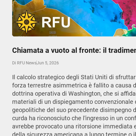
Play
Chiamata a vuoto al fronte: il tradime
Jun 5, 2026
Di
RFU News
Il calcolo strategico degli Stati Uniti di sfrutt
forza terrestre asimmetrica è fallito a causa di
dottrina operativa di Washington, che si affida a
materiali di un dispiegamento convenzionale d
geopolitiche del suo precedente disimpegno d
curda ha riconosciuto che l'ingresso in un conf
avrebbe provocato una ritorsione immediata e
della sicurezza americana a lungo termine o il