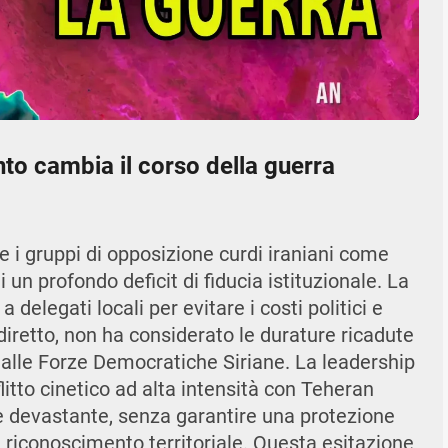
08:26
Mute
Settings
Enter
fullscr
nto cambia il corso della guerra
are i gruppi di opposizione curdi iraniani come
 un profondo deficit di fiducia istituzionale. La
 delegati locali per evitare i costi politici e
iretto, non ha considerato le durature ricadute
alle Forze Democratiche Siriane. La leadership
litto cinetico ad alta intensità con Teheran
 devastante, senza garantire una protezione
 riconoscimento territoriale. Questa esitazione