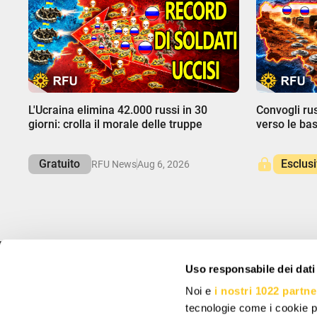
00:00
00:00
L'Ucraina elimina 42.000 russi in 30
Convogli ru
giorni: crolla il morale delle truppe
verso le bas
Gratuito
Esclus
RFU News
Aug 6, 2026
Uso responsabile dei dati
INFO
ISCRIVITI E RIS
Noi e
i nostri 1022 partne
Informazioni
Iscriviti per ricevere 
tecnologie come i cookie p
Supporto