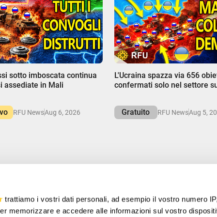
00:00
ssi sotto imboscata continua
L'Ucraina spazza via 656 obiet
i assediate in Mali
confermati solo nel settore s
ivo
Gratuito
RFU News
Aug 6, 2026
RFU News
Aug 5, 2
PARMIA
r
trattiamo i vostri dati personali, ad esempio il vostro numero IP
offerte speciali, regali gratuiti e offerte uniche.
er memorizzare e accedere alle informazioni sul vostro dispositiv