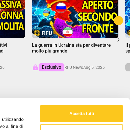
00:00
0
tivi
La guerra in Ucraina sta per diventare
Il
ud
molto più grande
sp
Esclusivo
026
RFU News
Aug 5, 2026
Accetta tutti
LA NOSTRA MISSIONE
, utilizzando
o al fine di
RFU offre approfondimenti equilibrati sugli