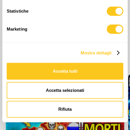
raccogliere informazioni sulla tua posizione
Statistiche
geografica, con un'approssimazione di qualche
metro,
Identificare il tuo dispositivo, scansionandolo
Marketing
attivamente alla ricerca di caratteristiche specifiche
(impronte digitali).
Approfondisci come vengono elaborati i tuoi dati personali
Mostra dettagli
e imposta le tue preferenze nella
sezione dettagli
. Puoi
Altri episodi
modificare o ritirare il tuo consenso in qualsiasi momento
dalla Dichiarazione sui cookie.
Accetta tutti
Utilizziamo i cookie per personalizzare contenuti ed
annunci, per fornire funzionalità dei social media e per
Accetta selezionati
analizzare il nostro traffico. Condividiamo inoltre
informazioni sul modo in cui utilizzi il nostro sito con i
nostri partner che si occupano di analisi dei dati web,
Rifiuta
pubblicità e social media, i quali potrebbero combinarle
con altre informazioni che hai fornito loro o che hanno
raccolto dal tuo utilizzo dei loro servizi.