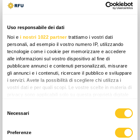
Russia e Ucraina, ciascuna con risorse e
filosofie molto diverse, stanno plasmando due
dottrine corazzate distinte: una basata su massa
Uso responsabile dei dati
e logoramento, l’altra su precisione e
Noi e
i nostri 1022 partner
trattiamo i vostri dati
conservazione. In questo nuovo contesto, il
personali, ad esempio il vostro numero IP, utilizzando
futuro del carro armato non è più garantito solo
tecnologie come i cookie per memorizzare e accedere
dall’acciaio e dalla potenza di fuoco, ma dalla
alle informazioni sul vostro dispositivo al fine di
sua capacità di evolversi di fronte al volto
pubblicare annunci e contenuti personalizzati, misurare
mutevole della guerra moderna.
gli annunci e i contenuti, ricercare il pubblico e sviluppare
i servizi. Avete la possibilità di scegliere chi utilizza i
vostri dati e per quali scopi. Le vostre scelte in materia di
privacy sono applicabili solo su questa proprietà digitale
Share
in cui avete effettuato le vostre scelte. È possibile
Selezione
modificare o revocare il proprio consenso in qualsiasi
Necessari
del
momento dalla Dichiarazione sui cookie o facendo clic
consenso
sull'icona di attivazione della privacy.
0
Commenti
Preferenze
Con il tuo consenso, vorremmo anche: