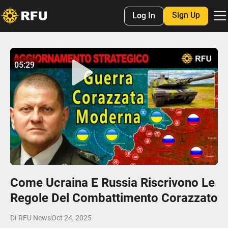
Sign Up
Log In
No items found.
05:29
05:28
Play
Mute
Settings
Enter
fulls
Come Ucraina E Russia Riscrivono Le
Regole Del Combattimento Corazzato
Di
RFU News
Oct 24, 2025