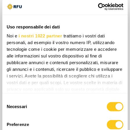
sabotaggi clandestini come operazioni di
ritorsione. Di conseguenza, la regione baltica sta
emergendo come il teatro principale per la
Uso responsabile dei dati
verifica localizzata delle garanzie di sicurezza e
della risolutezza istituzionale della NATO.
Noi e
i nostri 1022 partner
trattiamo i vostri dati
Questa metodologia calcolata introduce un
personali, ad esempio il vostro numero IP, utilizzando
tecnologie come i cookie per memorizzare e accedere
grave rischio di espansione involontaria del
alle informazioni sul vostro dispositivo al fine di
conflitto, poiché Mosca valuta attivamente
pubblicare annunci e contenuti personalizzati, misurare
l'esitazione occidentale per determinare le
gli annunci e i contenuti, ricercare il pubblico e sviluppare
soglie per un'aggressione regionale più
i servizi. Avete la possibilità di scegliere chi utilizza i
esplicita.
vostri dati e per quali scopi. Le vostre scelte in materia di
privacy sono applicabili solo su questa proprietà digitale
in cui avete effettuato le vostre scelte. È possibile
Share
Selezione
modificare o revocare il proprio consenso in qualsiasi
Necessari
del
momento dalla Dichiarazione sui cookie o facendo clic
consenso
sull'icona di attivazione della privacy.
0
Commenti
Preferenze
Con il tuo consenso, vorremmo anche: