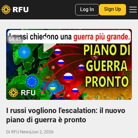
Sign Up
Log In
No items found.
04:45
04:45
Play
Mute
Settings
Enter
fulls
I russi vogliono l'escalation: il nuovo
piano di guerra è pronto
Di
RFU News
Jun 2, 2026