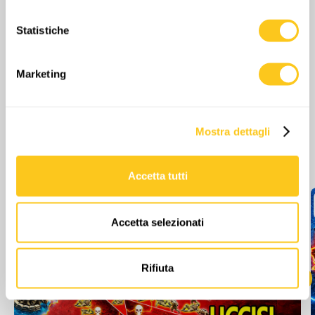
raccogliere informazioni sulla tua posizione
Statistiche
geografica, con un'approssimazione di qualche
metro,
Identificare il tuo dispositivo, scansionandolo
Marketing
attivamente alla ricerca di caratteristiche specifiche
(impronte digitali).
Approfondisci come vengono elaborati i tuoi dati personali
Mostra dettagli
e imposta le tue preferenze nella
sezione dettagli
. Puoi
Altri episodi
modificare o ritirare il tuo consenso in qualsiasi momento
dalla Dichiarazione sui cookie.
Accetta tutti
Utilizziamo i cookie per personalizzare contenuti ed
annunci, per fornire funzionalità dei social media e per
Accetta selezionati
analizzare il nostro traffico. Condividiamo inoltre
informazioni sul modo in cui utilizzi il nostro sito con i
nostri partner che si occupano di analisi dei dati web,
Rifiuta
pubblicità e social media, i quali potrebbero combinarle
con altre informazioni che hai fornito loro o che hanno
raccolto dal tuo utilizzo dei loro servizi.