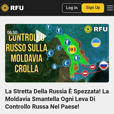
Sign Up
Log In
No items found.
06:50
06:50
Play
Mute
Settings
Enter
fulls
La Stretta Della Russia È Spezzata! La
Moldavia Smantella Ogni Leva Di
Controllo Russa Nel Paese!