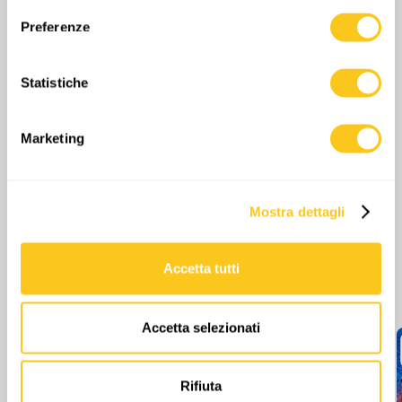
sull'icona di attivazione della privacy.
Preferenze
Con il tuo consenso, vorremmo anche:
0
Commenti
raccogliere informazioni sulla tua posizione
Statistiche
geografica, con un'approssimazione di qualche
metro,
Identificare il tuo dispositivo, scansionandolo
Marketing
attivamente alla ricerca di caratteristiche specifiche
(impronte digitali).
Approfondisci come vengono elaborati i tuoi dati personali
Mostra dettagli
e imposta le tue preferenze nella
sezione dettagli
. Puoi
modificare o ritirare il tuo consenso in qualsiasi momento
dalla Dichiarazione sui cookie.
Accetta tutti
Altri episodi
Utilizziamo i cookie per personalizzare contenuti ed
annunci, per fornire funzionalità dei social media e per
Accetta selezionati
analizzare il nostro traffico. Condividiamo inoltre
informazioni sul modo in cui utilizzi il nostro sito con i
nostri partner che si occupano di analisi dei dati web,
Rifiuta
pubblicità e social media, i quali potrebbero combinarle