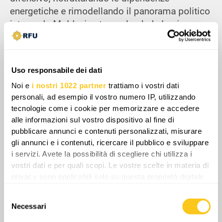
energetiche e rimodellando il panorama politico
interno, la Moldavia sta erodendo le basi
dell’influenza storica della Russia. Nel
frattempo, i realineamenti politici interni
mostrano una società sempre più orientata
Uso responsabile dei dati
verso la Romania e l’Unione Europea, riducendo
Noi e
i nostri 1022 partner
trattiamo i vostri dati
lo spazio in cui gli attori filo-cremlini possono
personali, ad esempio il vostro numero IP, utilizzando
operare. Nel loro insieme, questi cambiamenti
tecnologie come i cookie per memorizzare e accedere
indicano un riallineamento strategico che mette
alle informazioni sul vostro dispositivo al fine di
in discussione ciò che resta della sfera post-
pubblicare annunci e contenuti personalizzati, misurare
sovietica russa e apre la strada a una nuova
gli annunci e i contenuti, ricercare il pubblico e sviluppare
architettura di sicurezza sul confine orientale
i servizi. Avete la possibilità di scegliere chi utilizza i
dell’Europa.
vostri dati e per quali scopi. Le vostre scelte in materia di
privacy sono applicabili solo su questa proprietà digitale
in cui avete effettuato le vostre scelte. È possibile
Selezione
modificare o revocare il proprio consenso in qualsiasi
Necessari
del
momento dalla Dichiarazione sui cookie o facendo clic
Share
consenso