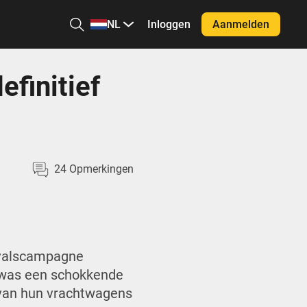
NL
Inloggen
Aanmelden
efinitief
24
Opmerkingen
nvalscampagne
e was een schokkende
 van hun vrachtwagens