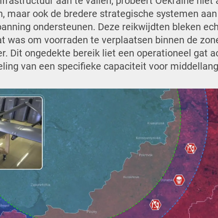
infrastructuur aan te vallen, probeert Oekraïne niet 
en, maar ook de bredere strategische systemen aan 
panning ondersteunen.
Deze reikwijdten bleken ec
t was om voorraden te verplaatsen binnen de zone 
. Dit ongedekte bereik liet een operationeel gat a
ling van een specifieke capaciteit voor middellan