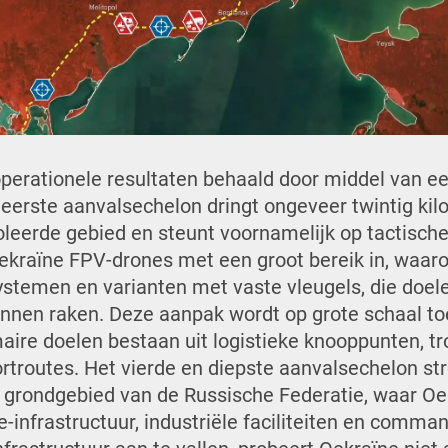
operationele resultaten behaald door middel van e
 eerste aanvalsechelon dringt ongeveer twintig kil
leerde gebied en steunt voornamelijk op tactische
ekraïne FPV-drones met een groot bereik in, waar
stemen en varianten met vaste vleugels, die doelen
kunnen raken. Deze aanpak wordt op grote schaal to
aire doelen bestaan uit logistieke knooppunten, t
rtroutes.
Het vierde en diepste aanvalsechelon strek
e grondgebied van de Russische Federatie, waar Oe
ie-infrastructuur, industriële faciliteiten en comm