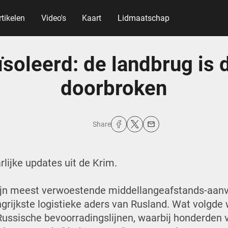
rtikelen
Video's
Kaart
Lidmaatschap
soleerd: de landbrug is d
doorbroken
Share
rlijke updates uit de Krim.
zijn meest verwoestende middellangeafstands-aa
grijkste logistieke aders van Rusland. Wat volgd
 Russische bevoorradingslijnen, waarbij honderden