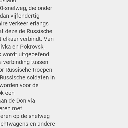
Rusland
0-snelweg, die onder
an vijfendertig
aire verkeer erlangs
dat deze de Russische
 elkaar verbindt. Van
nivka en Pokrovsk,
k wordt uitgeoefend
e verbinding tussen
oor Russische troepen
 Russische soldaten in
 worden voor de
ok een
aan de Don via
eren met
leren op de snelweg
vrachtwagens en andere