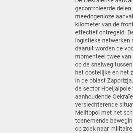
De Oekraïense aanvall
gecontroleerde delen 
meedogenloze aanvall
kilometer van de front
effectief ontregeld. 
logistieke netwerken
daaruit worden de voo
momenteel twee van d
op de snelweg tussen 
het oostelijke en het 
in de oblast Zaporizj
de sector Hoeljaipole
aanhoudende Oekraïe
verslechterende situa
Melitopol met het schi
toenemende bewegings
op zoek naar militair