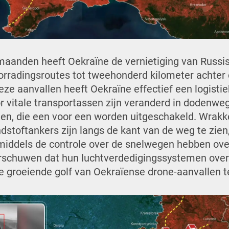
maanden heeft Oekraïne de vernietiging van Russis
radingsroutes tot tweehonderd kilometer achter d
ze aanvallen heeft Oekraïne effectief een logisti
 vitale transportassen zijn veranderd in dodenwe
en, die een voor een worden uitgeschakeld. Wrak
stoftankers zijn langs de kant van de weg te zien
middels de controle over de snelwegen hebben o
rschuwen dat hun luchtverdedigingssystemen overb
 de groeiende golf van Oekraïense drone-aanvallen 