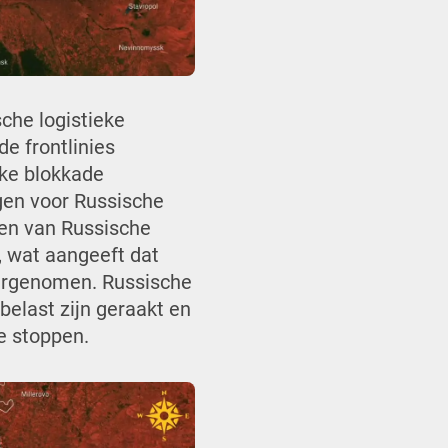
che logistieke
e frontlinies
eke blokkade
gen voor Russische
ken van Russische
, wat aangeeft dat
vergenomen. Russische
elast zijn geraakt en
te stoppen.