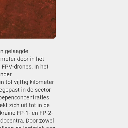
en gelaagde
ometer door in het
 FPV-drones. In het
onder
 tot vijftig kilometer
egepast in de sector
roepenconcentraties
t zich uit tot in de
kraïne FP-1- en FP-2-
andocentra. Door zowel