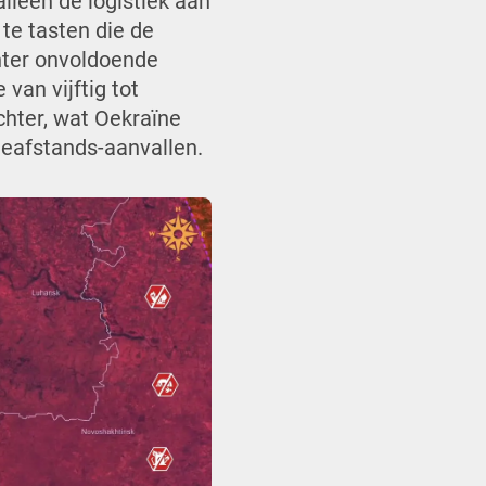
alleen de logistiek aan
te tasten die de
hter onvoldoende
van vijftig tot
chter, wat Oekraïne
geafstands-aanvallen.