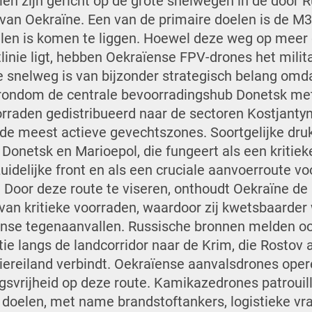
en zijn gericht op de grote snelwegen in de door 
van Oekraïne. Een van de primaire doelen is de M3
en is komen te liggen. Hoewel deze weg op meer d
linie ligt, hebben Oekraïense FPV-drones het milit
De snelweg is van bijzonder strategisch belang om
 rondom de centrale bevoorradingshub Donetsk met
rraden gedistribueerd naar de sectoren Kostjanty
e meest actieve gevechtszones. Soortgelijke dru
Donetsk en Marioepol, die fungeert als een kritiek
zuidelijke front en als een cruciale aanvoerroute v
a. Door deze route te viseren, onthoudt Oekraïne de
 van kritieke voorraden, waardoor zij kwetsbaarder
nse tegenaanvallen. Russische bronnen melden o
tie langs de landcorridor naar de Krim, die Rostov 
ereiland verbindt.
Oekraïense aanvalsdrones oper
vrijheid op deze route. Kamikazedrones patrouil
e doelen, met name brandstoftankers, logistieke 