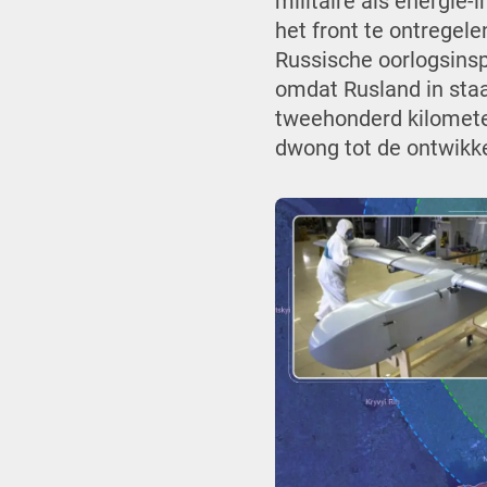
militaire als energie-
het front te ontregel
Russische oorlogsins
omdat Rusland in staa
tweehonderd kilometer
dwong tot de ontwikke