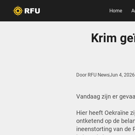
Home
A
Krim geï
Door
RFU News
Jun 4, 2026
Vandaag zijn er gevaa
Hier heeft Oekraïne 
ontketend op de belan
ineenstorting van de