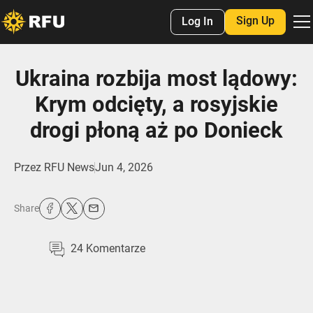
Sign Up
Log In
Ukraina rozbija most lądowy:
Krym odcięty, a rosyjskie
drogi płoną aż po Donieck
Przez
RFU News
Jun 4, 2026
Share
24
Komentarze