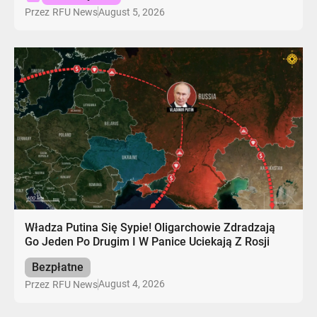
August 5, 2026
Przez
RFU News
Władza Putina Się Sypie! Oligarchowie Zdradzają
Go Jeden Po Drugim I W Panice Uciekają Z Rosji
Bezpłatne
August 4, 2026
Przez
RFU News