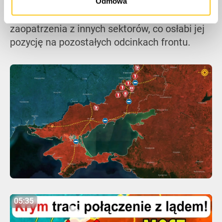
intensywność walk w Donbasie, będzie
Odmowa
zmuszona do przerzucenia wojsk i
zaopatrzenia z innych sektorów, co osłabi jej
pozycję na pozostałych odcinkach frontu.
05:35