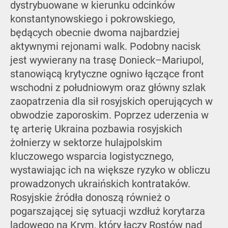
dystrybuowane w kierunku odcinków
konstantynowskiego i pokrowskiego,
będących obecnie dwoma najbardziej
aktywnymi rejonami walk. Podobny nacisk
jest wywierany na trasę Donieck–Mariupol,
stanowiącą krytyczne ogniwo łączące front
wschodni z południowym oraz główny szlak
zaopatrzenia dla sił rosyjskich operujących w
obwodzie zaporoskim. Poprzez uderzenia w
tę arterię Ukraina pozbawia rosyjskich
żołnierzy w sektorze hulajpolskim
kluczowego wsparcia logistycznego,
wystawiając ich na większe ryzyko w obliczu
prowadzonych ukraińskich kontrataków.
Rosyjskie źródła donoszą również o
pogarszającej się sytuacji wzdłuż korytarza
lądowego na Krym, który łączy Rostów nad