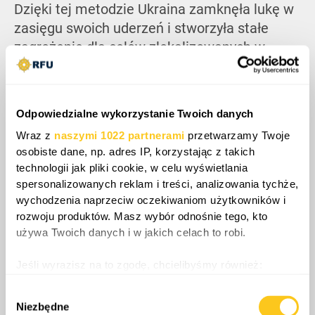
Dzięki tej metodzie Ukraina zamknęła lukę w
zasięgu swoich uderzeń i stworzyła stałe
zagrożenie dla celów zlokalizowanych w
przedziale od dwudziestu do dwustu
kilometrów od linii frontu.
Odpowiedzialne wykorzystanie Twoich danych
Wraz z
naszymi 1022 partnerami
przetwarzamy Twoje
osobiste dane, np. adres IP, korzystając z takich
technologii jak pliki cookie, w celu wyświetlania
spersonalizowanych reklam i treści, analizowania tychże,
wychodzenia naprzeciw oczekiwaniom użytkowników i
rozwoju produktów. Masz wybór odnośnie tego, kto
używa Twoich danych i w jakich celach to robi.
Jeśli wyrazisz na to zgodę, chcielibyśmy również:
Gromadzić dane dotyczące Twojej lokalizacji
Wybór
geograficznej z dokładnością nawet do kilku metrów
Niezbędne
Podsumowując, rozszerzająca się ukraińska
zgody