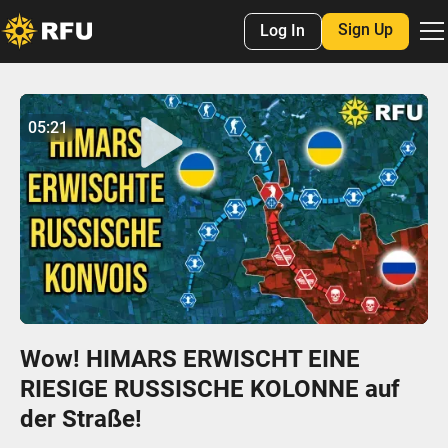
Sign Up
Log In
No items found.
05:21
05:21
Play
Mute
Settings
Enter
fulls
Wow! HIMARS ERWISCHT EINE
RIESIGE RUSSISCHE KOLONNE auf
der Straße!