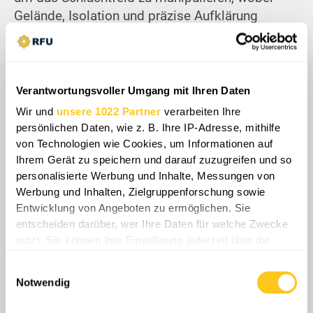
Gelände, Isolation und präzise Aufklärung
genutzt werden, um die Bewegungen des
Feindes zu kontrollieren. Die Situation ist nicht
mehr nur ein Abnutzungskampf, sondern eine
sorgfältig orchestrierte Falle, die darauf abzielt,
Verantwortungsvoller Umgang mit Ihren Daten
russische Verluste zu maximieren und
Wir und
unsere 1022 Partner
verarbeiten Ihre
gleichzeitig ukrainische Verluste zu minimieren.
persönlichen Daten, wie z. B. Ihre IP-Adresse, mithilfe
In diesem dynamischen Umfeld riskiert jedes
von Technologien wie Cookies, um Informationen auf
russische Manöver, in die umfassendere
Ihrem Gerät zu speichern und darauf zuzugreifen und so
personalisierte Werbung und Inhalte, Messungen von
Strategie Kiews zu spielen, da das
Werbung und Inhalten, Zielgruppenforschung sowie
Gleichgewicht zwischen offensiver Ambition
Entwicklung von Angeboten zu ermöglichen. Sie
und operativer Verwundbarkeit immer deutlicher
entscheiden darüber, wer Ihre Daten für welche Zwecke
wird.
nutzt. Sie können Ihre Einwilligung jederzeit über die
Cookie-Erklärung oder durch Klicken auf das Privacy
Einwilligungsauswahl
Share
Trigger Symbol ändern oder widerrufen
Notwendig
Wenn Sie es erlauben, würden wir auch gerne: