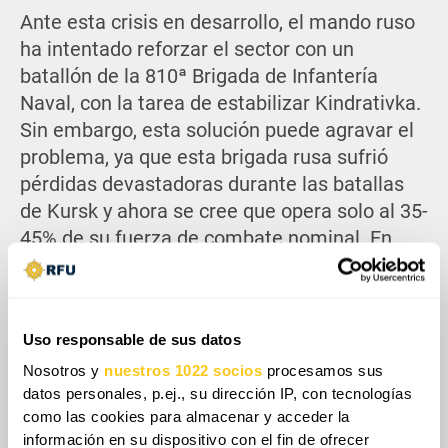
Ante esta crisis en desarrollo, el mando ruso
ha intentado reforzar el sector con un
batallón de la 810ª Brigada de Infantería
Naval, con la tarea de estabilizar Kindrativka.
Sin embargo, esta solución puede agravar el
problema, ya que esta brigada rusa sufrió
pérdidas devastadoras durante las batallas
de Kursk y ahora se cree que opera solo al 35-
45% de su fuerza de combate nominal. En
lugar de desplegar un batallón cohesionado e
intacto, la realidad probable es una fuerza
compuesta a partir de restos de diferentes
Uso responsable de sus datos
unidades, una medida a medias que socava
aún más la cohesión y la interoperabilidad.
Nosotros y
nuestros 1022 socios
procesamos sus
datos personales, p.ej., su dirección IP, con tecnologías
Aunque estos refuerzos puedan ralentizar
como las cookies para almacenar y acceder la
temporalmente los avances ucranianos,
información en su dispositivo con el fin de ofrecer