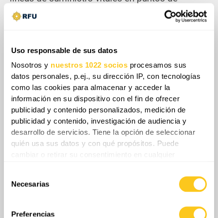
estrangulamiento. La interrupción resultante
agrava la fricción operativa, aumentando el
consumo de recursos mediante desvíos y
escoltas. Finalmente, esta exposición impone
Uso responsable de sus datos
un dilema estratégico crítico entre aceptar
Nosotros y
nuestros 1022 socios
procesamos sus
pérdidas materiales insostenibles o degradar el
datos personales, p.ej., su dirección IP, con tecnologías
ritmo operativo en el frente sur.
como las cookies para almacenar y acceder la
información en su dispositivo con el fin de ofrecer
publicidad y contenido personalizados, medición de
publicidad y contenido, investigación de audiencia y
desarrollo de servicios. Tiene la opción de seleccionar
quién usa sus datos y con qué propósitos. Puede
Share
cambiar o retirar su consentimiento en cualquier
momento desde la Declaración de cookies o clicando en
Selección
el Menú de consentimiento.
Necesarias
de
0
Comentarios
consentimiento
Si lo permite, también quisiéramos:
Recopilar información sobre su ubicación
Preferencias