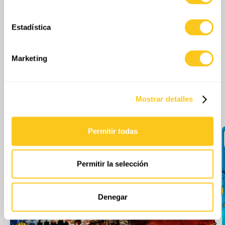
geográfica que puede tener una precisión de varios
metros
Estadística
Identificar su dispositivo analizándolo activamente
para buscar características específicas (huellas
digitales)
Marketing
Obtenga más información sobre cómo se procesan sus
datos personales y establezca sus preferencias en la
sección de datos
. Puede cambiar o retirar su
Más episodios
Mostrar detalles
consentimiento en cualquier momento en la Declaración
de cookies.
Permitir todas
Las cookies de este sitio web se usan para personalizar
el contenido y los anuncios, ofrecer funciones de redes
sociales y analizar el tráfico. Además, compartimos
Permitir la selección
información sobre el uso que haga del sitio web con
nuestros partners de redes sociales, publicidad y análisis
web, quienes pueden combinarla con otra información
Denegar
que les haya proporcionado o que hayan recopilado a
partir del uso que haya hecho de sus servicios.