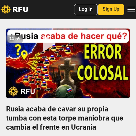
Sign Up
Log In
No items found.
04:59
04:58
Play
Mute
Settings
Enter
fulls
Rusia acaba de cavar su propia
tumba con esta torpe maniobra que
cambia el frente en Ucrania