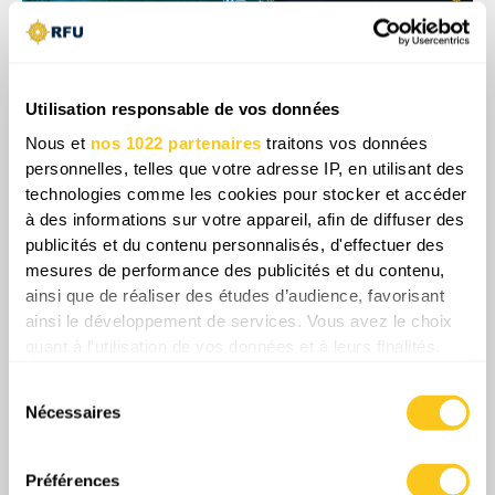
Utilisation responsable de vos données
Nous et
nos 1022 partenaires
traitons vos données
personnelles, telles que votre adresse IP, en utilisant des
technologies comme les cookies pour stocker et accéder
à des informations sur votre appareil, afin de diffuser des
publicités et du contenu personnalisés, d'effectuer des
mesures de performance des publicités et du contenu,
Globalement, la perspective de voir Cuba
ainsi que de réaliser des études d’audience, favorisant
recevoir des drones Shahed avancés de la
ainsi le développement de services. Vous avez le choix
part de la Russie intervient à un moment où
quant à l'utilisation de vos données et à leurs finalités.
les tensions bilatérales entre Washington et
Vous pouvez modifier ou retirer votre consentement à
Sélection
La Havane sont déjà exacerbées, ajoutant un
tout moment en consultant la Déclaration relative aux
Nécessaires
du
cookies ou en cliquant sur l'icône de confidentialité.
degré d'urgence stratégique supplémentaire.
consentement
Cette configuration rappelle explicitement la
Si vous le permettez, nous aimerions également :
Préférences
crise des missiles de la guerre froide car, à