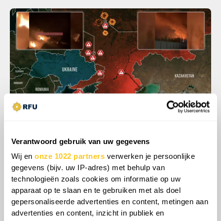
Verantwoord gebruik van uw gegevens
Het patroon zette zich voort in het hele land.
Droneaanvallen veroorzaakten brand in het T-
Wij en
onze 1022 partners
verwerken je persoonlijke
gegevens (bijv. uw IP-adres) met behulp van
25-onderstation in Taganrog, waardoor
technologieën zoals cookies om informatie op uw
meerdere districten zonder stroom kwamen
apparaat op te slaan en te gebruiken met als doel
te zitten, terwijl explosies in Dzjankoj
gepersonaliseerde advertenties en content, metingen aan
transmissielijnen troffen die door Russische
advertenties en content, inzicht in publiek en