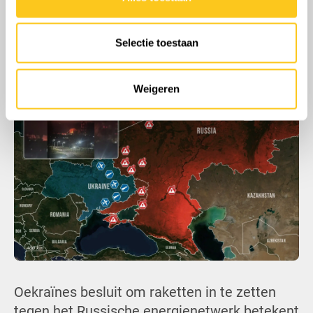
informatie die u aan ze heeft verstrekt of die ze hebben
maar door honderden overlappende
verzameld op basis van uw gebruik van hun services.
storingen. Analisten schatten dat Oekraïne
Selectie toestaan
met deze aanvallen een kwart van Russlands
opwekkingscapaciteit heeft uitgeschakeld.
Weigeren
Oekraïnes besluit om raketten in te zetten
tegen het Russische energienetwerk betekent