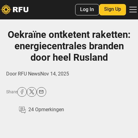
Sign Up
Log In
Oekraïne ontketent raketten:
energiecentrales branden
door heel Rusland
Door
RFU News
Nov 14, 2025
Share
24
Opmerkingen