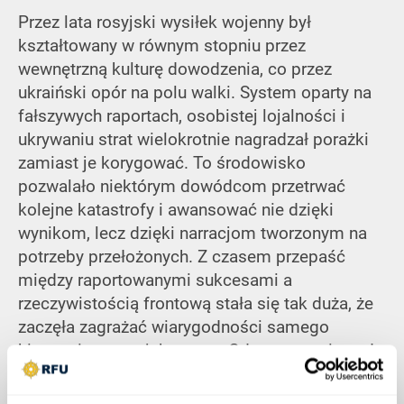
Przez lata rosyjski wysiłek wojenny był
kształtowany w równym stopniu przez
wewnętrzną kulturę dowodzenia, co przez
ukraiński opór na polu walki. System oparty na
fałszywych raportach, osobistej lojalności i
ukrywaniu strat wielokrotnie nagradzał porażki
zamiast je korygować. To środowisko
pozwalało niektórym dowódcom przetrwać
kolejne katastrofy i awansować nie dzięki
wynikom, lecz dzięki narracjom tworzonym na
potrzeby przełożonych. Z czasem przepaść
między raportowanymi sukcesami a
rzeczywistością frontową stała się tak duża, że
zaczęła zagrażać wiarygodności samego
kierownictwa wojskowego. Gdy straty osiągnęły
skalę, której nie dało się już ukryć, wewnętrzne
mechanizmy ochronne zaczęły pękać.