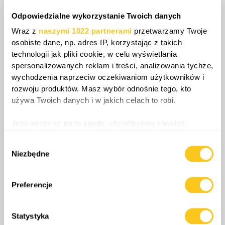
Następujące po tym wydarzenia pokazują, jak
Odpowiedzialne wykorzystanie Twoich danych
rosyjski system dowodzenia ostatecznie zwraca
Wraz z
naszymi 1022 partnerami
przetwarzamy Twoje
się przeciw własnym architektom, gdy
osobiste dane, np. adres IP, korzystając z takich
zaprzeczanie staje się niemożliwe.
technologii jak pliki cookie, w celu wyświetlania
spersonalizowanych reklam i treści, analizowania tychże,
wychodzenia naprzeciw oczekiwaniom użytkowników i
rozwoju produktów. Masz wybór odnośnie tego, kto
Share
używa Twoich danych i w jakich celach to robi.
Jeśli wyrazisz na to zgodę, chcielibyśmy również:
0
Komentarze
Gromadzić dane dotyczące Twojej lokalizacji
Wybór
geograficznej z dokładnością nawet do kilku metrów
Niezbędne
zgody
Identyfikować Twoje urządzenie, aktywnie
analizując charakteryzującego je zbiory danych
(fingerprinting, czyli wirtualny odcisk palca)
Preferencje
Dowiedz się więcej odnośnie tego, jak Twoje osobiste
dane są przetwarzane oraz ustaw własne preferencje w
Statystyka
sekcji szczegółów
. W Deklaracji plików cookie możesz