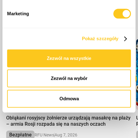
zmienić lub wycofać swoją zgodę w dowolnej chwili.
Marketing
Wykorzystujemy pliki cookie do spersonalizowania treści
Więcej odcinków
i reklam, aby oferować funkcje społecznościowe i
analizować ruch w naszej witrynie. Informacje o tym, jak
Pokaż szczegóły
korzystasz z naszej witryny, udostępniamy partnerom
społecznościowym, reklamowym i analitycznym.
Partnerzy mogą połączyć te informacje z innymi danymi
Zezwól na wszystkie
otrzymanymi od Ciebie lub uzyskanymi podczas
korzystania z ich usług.
Zezwól na wybór
Odmowa
00:00
Obłąkani rosyjscy żołnierze urządzają masakrę na plaży
– armia Rosji rozpada się na naszych oczach
Bezpłatne
RFU News
Aug 7, 2026