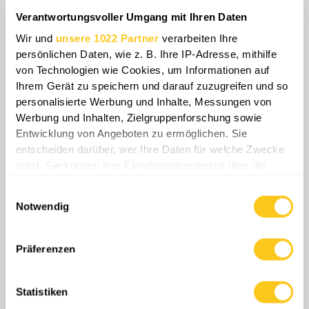
russische Schifffahrt nicht nur an
Verantwortungsvoller Umgang mit Ihren Daten
geopolitischen Nadelöhren und küstennahen
Wir und
unsere 1022 Partner
verarbeiten Ihre
Passagen, sondern auch auf offener See
persönlichen Daten, wie z. B. Ihre IP-Adresse, mithilfe
erfolgreich bekämpft werden kann. Moskau
von Technologien wie Cookies, um Informationen auf
sieht sich mit der Realität konfrontiert, dass
Ihrem Gerät zu speichern und darauf zuzugreifen und so
die strategische Option der Arktis als sichere
personalisierte Werbung und Inhalte, Messungen von
Werbung und Inhalten, Zielgruppenforschung sowie
Alternative zur Ostsee und zum Schwarzen
Entwicklung von Angeboten zu ermöglichen. Sie
Meer devaluiert ist, da die nördlichen Exporte
entscheiden darüber, wer Ihre Daten für welche Zwecke
letztlich maritime Räume durchqueren
nutzt. Sie können Ihre Einwilligung jederzeit über die
müssen, in denen die westliche
Cookie-Erklärung oder durch Klicken auf das Privacy
Seeherrschaft unbestritten bleibt.
Einwilligungsauswahl
Trigger Symbol ändern oder widerrufen
Notwendig
Wenn Sie es erlauben, würden wir auch gerne:
Informationen über Ihre geografische Lage
Präferenzen
erfassen, welche bis auf einige Meter genau sein
können
Statistiken
Ihr Gerät durch aktives Scannen nach