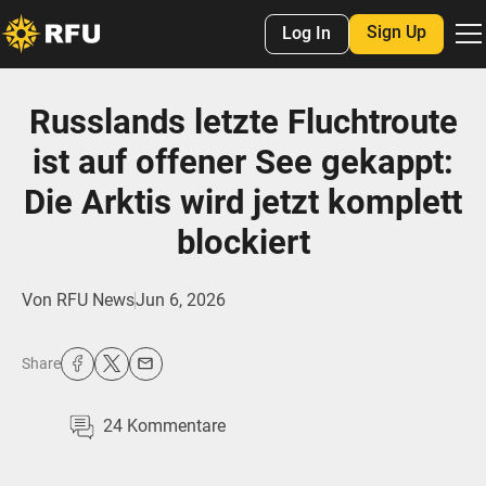
Sign Up
Log In
Russlands letzte Fluchtroute
ist auf offener See gekappt:
Die Arktis wird jetzt komplett
blockiert
Von
RFU News
Jun 6, 2026
Share
24
Kommentare