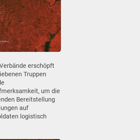
 Verbände erschöpft
bliebenen Truppen
de
ufmerksamkeit, um die
enden Bereitstellung
lungen auf
ldaten logistisch