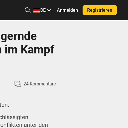
DE
Anmelden
Registrieren
ngernde
h im Kampf
24
Kommentare
ten.
chlässigten
onflikten unter den