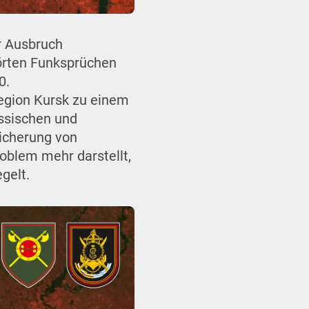
r Ausbruch
örten Funksprüchen
0.
Region Kursk zu einem
ussischen und
Sicherung von
roblem mehr darstellt,
gelt.