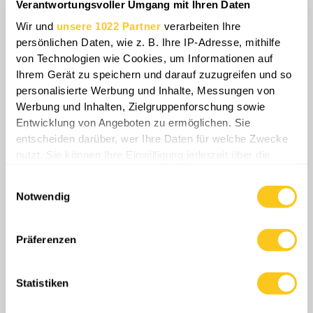
Verantwortungsvoller Umgang mit Ihren Daten
Angriffen nutzt, sondern auch als
Wir und
unsere 1022 Partner
verarbeiten Ihre
Startplattform für Operationen gegen die
persönlichen Daten, wie z. B. Ihre IP-Adresse, mithilfe
Ukraine.
von Technologien wie Cookies, um Informationen auf
Ihrem Gerät zu speichern und darauf zuzugreifen und so
personalisierte Werbung und Inhalte, Messungen von
Werbung und Inhalten, Zielgruppenforschung sowie
Entwicklung von Angeboten zu ermöglichen. Sie
entscheiden darüber, wer Ihre Daten für welche Zwecke
nutzt. Sie können Ihre Einwilligung jederzeit über die
Cookie-Erklärung oder durch Klicken auf das Privacy
Einwilligungsauswahl
Trigger Symbol ändern oder widerrufen
Notwendig
Wenn Sie es erlauben, würden wir auch gerne:
Informationen über Ihre geografische Lage
Präferenzen
erfassen, welche bis auf einige Meter genau sein
können
Dies stellt Kiew vor ein schwieriges
Statistiken
Ihr Gerät durch aktives Scannen nach
strategisches Dilemma, da die ukrainischen
bestimmten Merkmalen (Fingerprinting) identifizieren