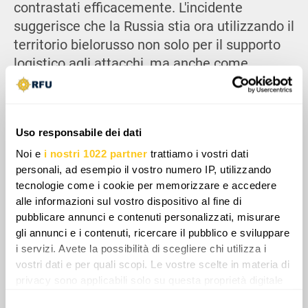
contrastati efficacemente. L'incidente
suggerisce che la Russia stia ora utilizzando il
territorio bielorusso non solo per il supporto
logistico agli attacchi, ma anche come
piattaforma di lancio per le operazioni contro
l'Ucraina.
Uso responsabile dei dati
Noi e
i nostri 1022 partner
trattiamo i vostri dati
personali, ad esempio il vostro numero IP, utilizzando
tecnologie come i cookie per memorizzare e accedere
alle informazioni sul vostro dispositivo al fine di
pubblicare annunci e contenuti personalizzati, misurare
gli annunci e i contenuti, ricercare il pubblico e sviluppare
i servizi. Avete la possibilità di scegliere chi utilizza i
vostri dati e per quali scopi. Le vostre scelte in materia di
privacy sono applicabili solo su questa proprietà digitale
in cui avete effettuato le vostre scelte. È possibile
Selezione