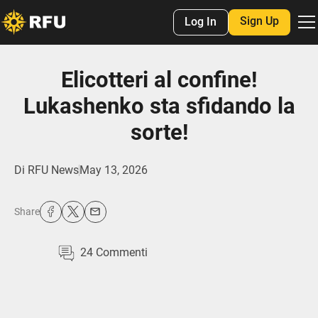
Sign Up
Log In
Elicotteri al confine!
Lukashenko sta sfidando la
sorte!
Di
RFU News
May 13, 2026
Share
24
Commenti