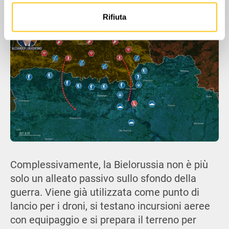
di difesa aerea dell'Ucraina.
informazioni sul modo in cui utilizzi il nostro sito con i
nostri partner che si occupano di analisi dei dati web,
Rifiuta
pubblicità e social media, i quali potrebbero combinarle
con altre informazioni che hai fornito loro o che hanno
raccolto dal tuo utilizzo dei loro servizi.
Complessivamente, la Bielorussia non è più
solo un alleato passivo sullo sfondo della
guerra. Viene già utilizzata come punto di
lancio per i droni, si testano incursioni aeree
con equipaggio e si prepara il terreno per