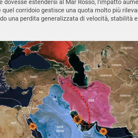
ne dovesse estendersi al Mar Rosso, l'impatto aum
quel corridoio gestisce una quota molto più rilevan
 una perdita generalizzata di velocità, stabilità e 