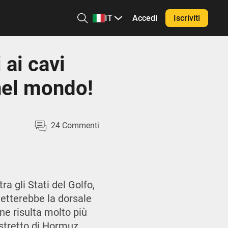
IT
Accedi
Iscriviti
 ai cavi
 nel mondo!
24
Commenti
ra gli Stati del Golfo,
metterebbe la dorsale
ne risulta molto più
 stretto di Hormuz.