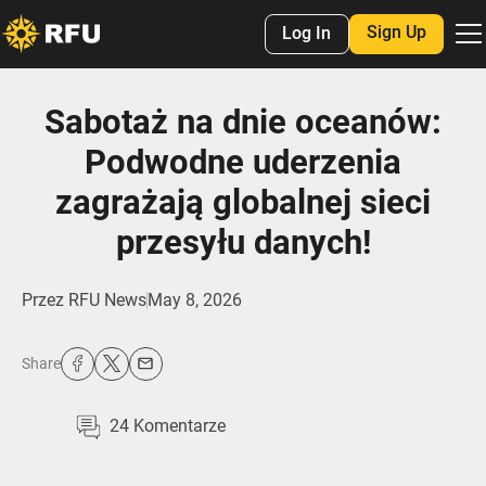
Sign Up
Log In
Sabotaż na dnie oceanów:
Podwodne uderzenia
zagrażają globalnej sieci
przesyłu danych!
Przez
RFU News
May 8, 2026
Share
24
Komentarze