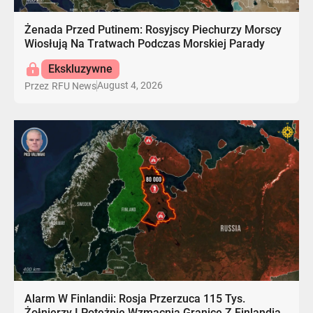
Żenada Przed Putinem: Rosyjscy Piechurzy Morscy
Wiosłują Na Tratwach Podczas Morskiej Parady
Ekskluzywne
August 4, 2026
Przez
RFU News
Alarm W Finlandii: Rosja Przerzuca 115 Tys.
Żołnierzy I Potężnie Wzmacnia Granicę Z Finlandią