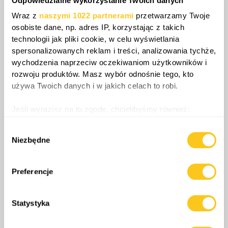
Odpowiedzialne wykorzystanie Twoich danych
Wraz z
naszymi 1022 partnerami
przetwarzamy Twoje
osobiste dane, np. adres IP, korzystając z takich
technologii jak pliki cookie, w celu wyświetlania
spersonalizowanych reklam i treści, analizowania tychże,
wychodzenia naprzeciw oczekiwaniom użytkowników i
rozwoju produktów. Masz wybór odnośnie tego, kto
używa Twoich danych i w jakich celach to robi.
Obecnie Iran powstrzymuje się jeszcze przed
Jeśli wyrazisz na to zgodę, chcielibyśmy również:
fizycznym niszczeniem kabli, mając
Gromadzić dane dotyczące Twojej lokalizacji
świadomość, że taki ruch mógłby
Wybór
geograficznej z dokładnością nawet do kilku metrów
Niezbędne
doprowadzić do niekontrolowanej eskalacji.
zgody
Identyfikować Twoje urządzenie, aktywnie
Atak uderzyłby jednocześnie w wiele państw i
analizując charakteryzującego je zbiory danych
korporacji, co wywołałoby zdecydowaną
(fingerprinting, czyli wirtualny odcisk palca)
Preferencje
reakcję polityczną, militarną i gospodarczą
Dowiedz się więcej odnośnie tego, jak Twoje osobiste
dane są przetwarzane oraz ustaw własne preferencje w
społeczności międzynarodowej przeciwko
Statystyka
sekcji szczegółów
. W Deklaracji plików cookie możesz
reżimowi w Teheranie. Zniszczenie
zmienić lub wycofać swoją zgodę w dowolnej chwili.
infrastruktury podmorskiej stanowiłoby