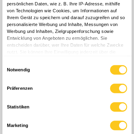
persönlichen Daten, wie z. B. Ihre IP-Adresse, mithilfe
von Technologien wie Cookies, um Informationen auf
Ihrem Gerät zu speichern und darauf zuzugreifen und so
personalisierte Werbung und Inhalte, Messungen von
Werbung und Inhalten, Zielgruppenforschung sowie
Entwicklung von Angeboten zu ermöglichen. Sie
entscheiden darüber, wer Ihre Daten für welche Zwecke
nutzt. Sie können Ihre Einwilligung jederzeit über die
Cookie-Erklärung oder durch Klicken auf das Privacy
Einwilligungsauswahl
Trigger Symbol ändern oder widerrufen
Notwendig
Wenn Sie es erlauben, würden wir auch gerne:
Informationen über Ihre geografische Lage
Präferenzen
erfassen, welche bis auf einige Meter genau sein
können
Statistiken
Ihr Gerät durch aktives Scannen nach
bestimmten Merkmalen (Fingerprinting) identifizieren
Erfahren Sie mehr darüber, wie Ihre persönlichen Daten
Ukrainische Truppen berichten, dass sich
Marketing
verarbeitet werden, und legen Sie Ihre Präferenzen im
solche Versuche täglich wiederholen, da