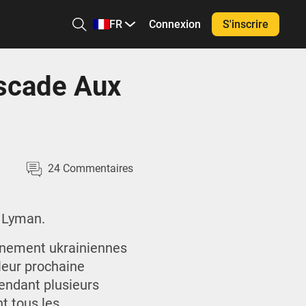
FR
Connexion
S'inscrire
scade Aux
24
Commentaires
e Lyman.
onnement ukrainiennes
 leur prochaine
endant plusieurs
t tous les