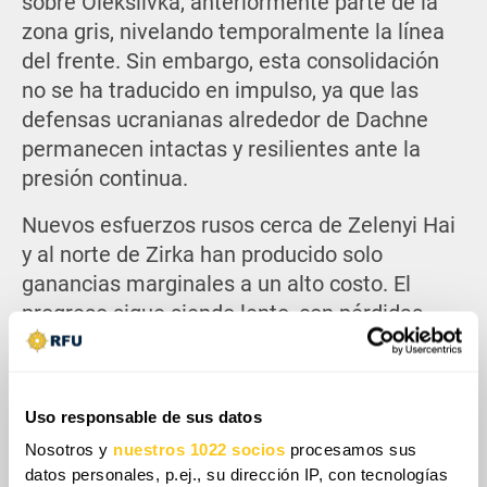
sobre Oleksiivka, anteriormente parte de la
zona gris, nivelando temporalmente la línea
del frente. Sin embargo, esta consolidación
no se ha traducido en impulso, ya que las
defensas ucranianas alrededor de Dachne
permanecen intactas y resilientes ante la
presión continua.
Nuevos esfuerzos rusos cerca de Zelenyi Hai
y al norte de Zirka han producido solo
ganancias marginales a un alto costo. El
progreso sigue siendo lento, con pérdidas
significativas debido a tácticas de asalto
expuestas y a la efectiva estrategia
ucraniana de desgaste que agota las
Uso responsable de sus datos
reservas rusas. En respuesta, las fuerzas
Nosotros y
nuestros 1022 socios
procesamos sus
ucranianas han lanzado un contraataque
datos personales, p.ej., su dirección IP, con tecnologías