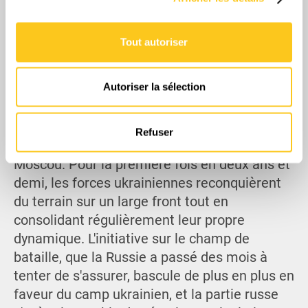
votre consentement à tout moment à partir de la
déclaration sur les cookies.
Tout autoriser
Les cookies nous permettent de personnaliser le contenu
et les annonces, d'offrir des fonctionnalités relatives aux
Autoriser la sélection
Globalement, l'Ukraine a non seulement brisé
médias sociaux et d'analyser notre trafic. Nous
l'effort offensif printanier majeur de la Russie,
partageons également des informations sur l'utilisation de
mais a complètement annulé, dans plusieurs
notre site avec nos partenaires de médias sociaux, de
Refuser
publicité et d'analyse, qui peuvent combiner celles-ci
secteurs, les gains limités obtenus par
avec d'autres informations que vous leur avez fournies
Moscou. Pour la première fois en deux ans et
ou qu'ils ont collectées lors de votre utilisation de leurs
demi, les forces ukrainiennes reconquièrent
services.
du terrain sur un large front tout en
consolidant régulièrement leur propre
dynamique. L'initiative sur le champ de
bataille, que la Russie a passé des mois à
tenter de s'assurer, bascule de plus en plus en
faveur du camp ukrainien, et la partie russe