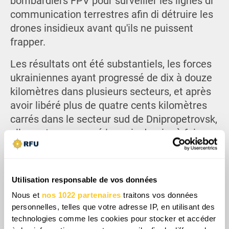
bombardiers FPV pour surveiller les lignes di
communication terrestres afin di détruire les
drones insidieux avant qu'ils ne puissent
frapper.
Les résultats ont été substantiels, les forces
ukrainiennes ayant progressé de dix à douze
kilomètres dans plusieurs secteurs, et après
avoir libéré plus de quatre cents kilomètres
carrés dans le secteur sud de Dnipropetrovsk,
elles ont commencé le mois dernier à faire
reculer le contrôle russe également sur le
flanc nord.
Utilisation responsable de vos données
Le commandant en chef ukrainien Oleksandr
Syrskyi a déclaré que les forces ukrainiennes
Nous et
nos 1022 partenaires
traitons vos données
personnelles, telles que votre adresse IP, en utilisant des
s'étaient emparées de l'initiative stratégique
technologies comme les cookies pour stocker et accéder
et empêchaient activement la Russie de