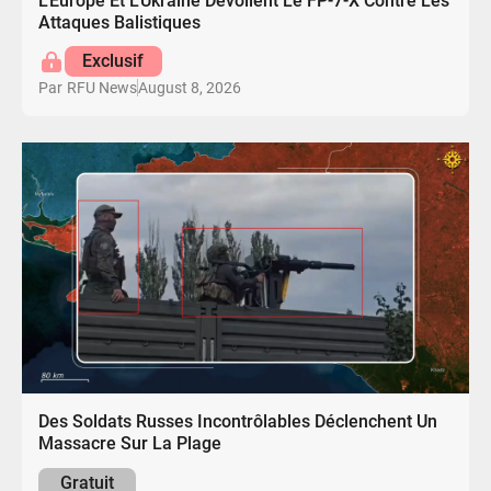
L'Europe Et L'Ukraine Dévoilent Le FP-7-X Contre Les
Attaques Balistiques
Exclusif
August 8, 2026
Par
RFU News
Des Soldats Russes Incontrôlables Déclenchent Un
Massacre Sur La Plage
Gratuit