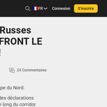
FR
Connexion
S'inscrire
 Russes
 FRONT LE
!
24
Commentaires
ope du Nord.
 des déclarations
e long du corridor