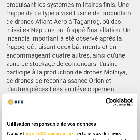
produisant les systèmes militaires finis. Une
frappe de ce type a visé l'usine de production
de drones Atlant Aero à Taganrog, où des
missiles Neptune ont frappé l'installation. Un
incendie important a été observé après la
frappe, détruisant deux bâtiments et en
endommageant quatre autres, ainsi qu'une
zone de stockage de conteneurs. L'usine
participe à la production de drones Molniya,
de drones de reconnaissance Orion et
d'autres pièces liées au développement
technologique spatial et aéronautique russe.
Lors d'une frappe distincte dans la même
ville, les forces ukrainiennes ont touché un
autre site de production de drones ainsi que
Utilisation responsable de vos données
l'usine aéronautique Beriev. L'attaque a
Nous et
nos 1022 partenaires
traitons vos données
endommagé des ateliers de production de