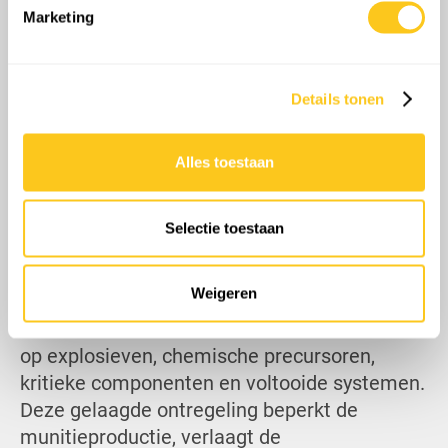
Marketing
We gebruiken cookies om content en advertenties te
personaliseren, om functies voor social media te bieden
en om ons websiteverkeer te analyseren. Ook delen we
Details tonen
informatie over uw gebruik van onze site met onze
partners voor social media, adverteren en analyse. Deze
partners kunnen deze gegevens combineren met andere
Alles toestaan
informatie die u aan ze heeft verstrekt of die ze hebben
verzameld op basis van uw gebruik van hun services.
Selectie toestaan
Over het geheel genomen brengt de
uitgebreide Oekraïense aanvalscampagne
Weigeren
strategische schade toe aan de Russische
defensie-industriële basis door zich te richten
op explosieven, chemische precursoren,
kritieke componenten en voltooide systemen.
Deze gelaagde ontregeling beperkt de
munitieproductie, verlaagt de