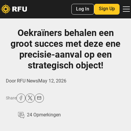
Sign Up
Log In
Oekraïners behalen een
groot succes met deze ene
precisie-aanval op een
strategisch object!
Door
RFU News
May 12, 2026
Share
24
Opmerkingen