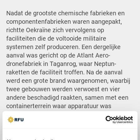
Nadat de grootste chemische fabrieken en
componentenfabrieken waren aangepakt,
richtte Oekraïne zich vervolgens op
faciliteiten die de voltooide militaire
systemen zelf produceren. Een dergelijke
aanval was gericht op de Atlant Aero-
dronefabriek in Taganrog, waar Neptun-
raketten de faciliteit troffen. Na de aanval
werd een grote brand waargenomen, waarbij
twee gebouwen werden verwoest en vier
andere beschadigd raakten, samen met een
containerterrein waar apparatuur was
opgeslagen. De fabriek is betrokken bij de
productie van Molniya-drones, Orion-
verkenningsdrones en andere onderdelen
gerelateerd aan de Russische UAV- en