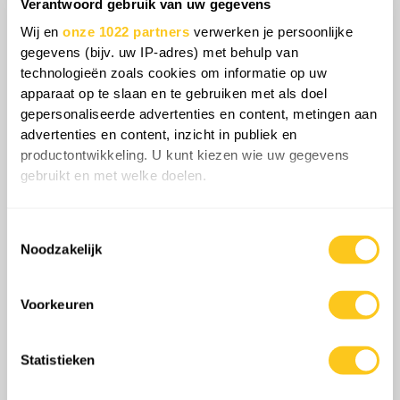
Verantwoord gebruik van uw gegevens
ruimtetechnologie. In een afzonderlijke
Wij en
onze 1022 partners
verwerken je persoonlijke
aanval in dezelfde stad troffen Oekraïense
gegevens (bijv. uw IP-adres) met behulp van
strijdkrachten een andere locatie voor de
technologieën zoals cookies om informatie op uw
productie van drones en de Beriev-
apparaat op te slaan en te gebruiken met als doel
gepersonaliseerde advertenties en content, metingen aan
vliegtuigfabriek. De aanval beschadigde
advertenties en content, inzicht in publiek en
werkplaatsen voor de productie van drones
productontwikkeling. U kunt kiezen wie uw gegevens
en infrastructuur voor de modernisering van
gebruikt en met welke doelen.
vliegtuigen. De fabriek is gespecialiseerd in
de ontwikkeling, serieproductie, reparatie en
Als u het toestaat, willen we ook graag:
Toestemmingsselectie
modernisering van amfibievliegtuigen die
Informatie verzamelen over uw geografische
Noodzakelijk
locatie, die tot een paar meter nauwkeurig kan zijn
worden ingezet tegen Oekraïense maritieme
Uw apparaat identificeren door het actief te
drones, evenals gespecialiseerde
scannen op specifieke eigenschappen (fingerprinting)
Voorkeuren
luchtvaartsystemen zoals AWACS-platforms
Lees meer over hoe uw persoonlijke gegevens worden
en strategische Tu-95 bommenwerpers.
verwerkt en stel uw voorkeuren in het
detailgedeelte
in.
Statistieken
U kunt uw toestemming op elk moment wijzigen of
intrekken in de Cookieverklaring.