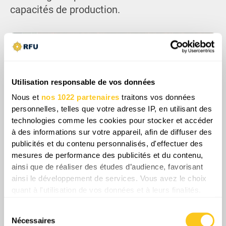
capacités de production.
Utilisation responsable de vos données
Nous et
nos 1022 partenaires
traitons vos données
personnelles, telles que votre adresse IP, en utilisant des
technologies comme les cookies pour stocker et accéder
à des informations sur votre appareil, afin de diffuser des
publicités et du contenu personnalisés, d'effectuer des
mesures de performance des publicités et du contenu,
ainsi que de réaliser des études d’audience, favorisant
La pression est visible dans les secteurs qui
ainsi le développement de services. Vous avez le choix
alimentent directement l'effort de guerre,
quant à l'utilisation de vos données et à leurs finalités.
comme les lignes d'assemblage de drones
Vous pouvez modifier ou retirer votre consentement à
Sélection
qui luttent pour obtenir suffisamment
tout moment en consultant la Déclaration relative aux
Nécessaires
du
d'électronique et de composants étrangers.
cookies ou en cliquant sur l'icône de confidentialité.