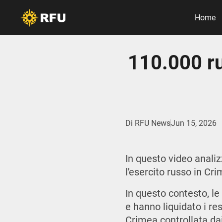
Home
110.000 ru
Di
RFU News
Jun 15, 2026
In questo video anali
l'esercito russo in Cr
In questo contesto, le
e hanno liquidato i re
Crimea controllata dai