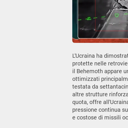
L'Ucraina ha dimostrat
protette nelle retrovi
il Behemoth appare un 
ottimizzati principalm
testata da settantaci
altre strutture rinforz
quota, offre all'Ucra
pressione continua sul
e costose di missili 