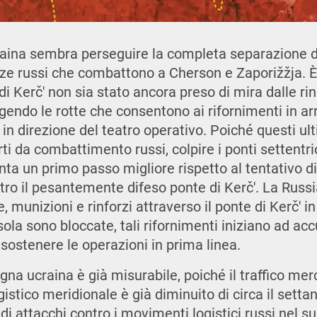
raina sembra perseguire la completa separazione d
ze russi che combattono a Cherson e Zaporižžja. 
di Kerč' non sia stato ancora preso di mira dalle rin
gendo le rotte che consentono ai rifornimenti in ar
in direzione del teatro operativo. Poiché questi ul
ti da combattimento russi, colpire i ponti settentri
nta un primo passo migliore rispetto al tentativo d
tro il pesantemente difeso ponte di Kerč'. La Russ
, munizioni e rinforzi attraverso il ponte di Kerč' 
sola sono bloccate, tali rifornimenti iniziano ad acc
 sostenere le operazioni in prima linea.
na ucraina è già misurabile, poiché il traffico merc
ogistico meridionale è già diminuito di circa il sett
i attacchi contro i movimenti logistici russi nel s