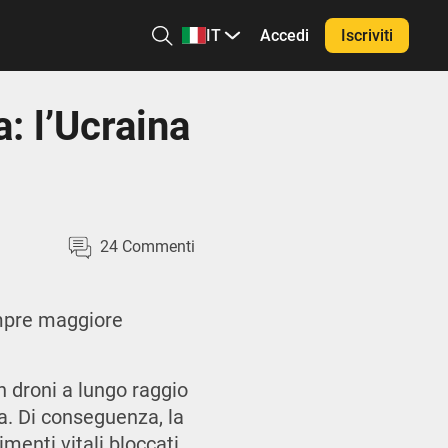
IT
Accedi
Iscriviti
: l’Ucraina
24
Commenti
empre maggiore
n droni a lungo raggio
na. Di conseguenza, la
menti vitali bloccati