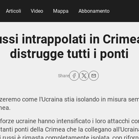
Articoli
Video
Mappa
Abbonamento
ssi intrappolati in Crimea
distrugge tutti i ponti
Share
zzeremo come l'Ucraina stia isolando in misura s
imea.
 forze ucraine hanno intensificato i loro attacchi co
stanti ponti della Crimea che la collegano all'Ucrai
 russi è rimasta completamente isolata, con riforni