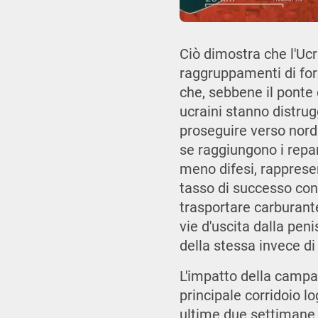
Ciò dimostra che l'Uc
raggruppamenti di for
che, sebbene il ponte 
ucraini stanno distrug
proseguire verso nord 
se raggiungono i repar
meno difesi, rapprese
tasso di successo con
trasportare carburante
vie d'uscita dalla peni
della stessa invece di
L'impatto della campag
principale corridoio l
ultime due settimane d