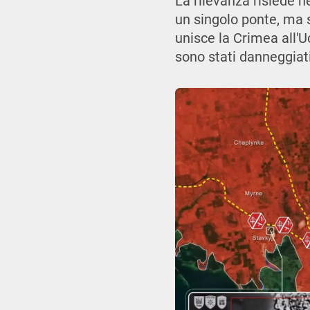
La rilevanza risiede n
un singolo ponte, ma 
unisce la Crimea all'Uc
sono stati danneggiati