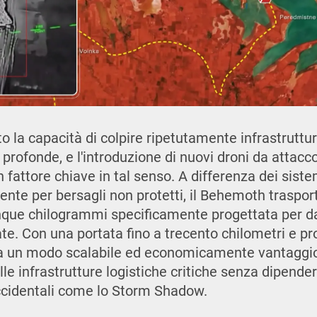
o la capacità di colpire ripetutamente infrastruttur
e profonde, e l'introduzione di nuovi droni da attac
fattore chiave in tal senso. A differenza dei siste
ente per bersagli non protetti, il Behemoth traspo
nque chilogrammi specificamente progettata per d
ate. Con una portata fino a trecento chilometri e pro
ina un modo scalabile ed economicamente vantaggi
le infrastrutture logistiche critiche senza dipender
occidentali come lo Storm Shadow.