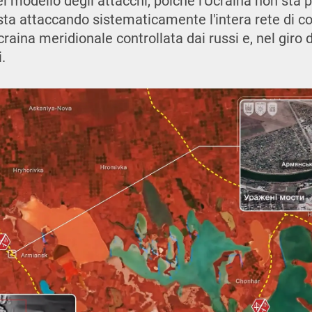
el modello degli attacchi, poiché l'Ucraina non sta
sta attaccando sistematicamente l'intera rete di c
raina meridionale controllata dai russi e, nel giro di
.