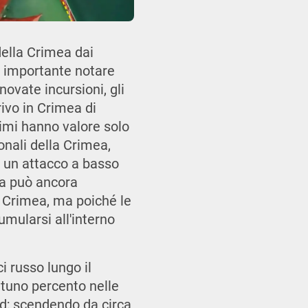
ella Crimea dai
È importante notare
novate incursioni, gli
rivo in Crimea di
timi hanno valore solo
onali della Crimea,
i un attacco a basso
ia può ancora
in Crimea, ma poiché le
umularsi all'interno
i russo lungo il
antuno percento nelle
ud; scendendo da circa