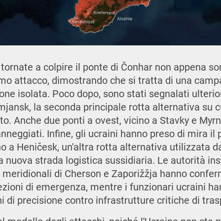
tornate a colpire il ponte di Čonhar non appena sono 
timo attacco, dimostrando che si tratta di una cam
one isolata. Poco dopo, sono stati segnalati ulterior
rmjansk, la seconda principale rotta alternativa su 
. Anche due ponti a ovest, vicino a Stavky e Myrne
eggiati. Infine, gli ucraini hanno preso di mira il
no a Heničesk, un'altra rotta alternativa utilizzata d
 nuova strada logistica sussidiaria. Le autorità inst
i meridionali di Cherson e Zaporižžja hanno conferm
pezioni di emergenza, mentre i funzionari ucraini ha
 di precisione contro infrastrutture critiche di tras