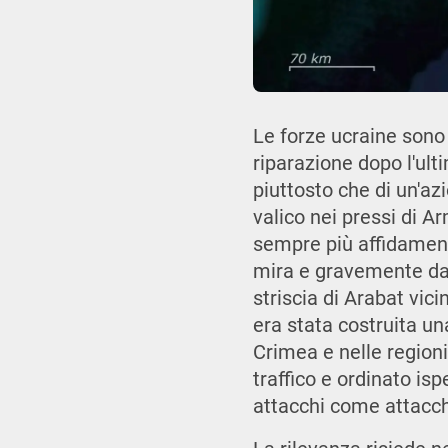
Le forze ucraine sono 
riparazione dopo l'ul
piuttosto che di un'azi
valico nei pressi di A
sempre più affidamento
mira e gravemente dann
striscia di Arabat vici
era stata costruita una
Crimea e nelle region
traffico e ordinato is
attacchi come attacchi