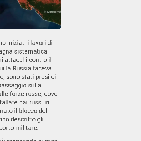
iniziati i lavori di
pagna sistematica
i attacchi contro il
cui la Russia faceva
, sono stati presi di
 passaggio sulla
alle forze russe, dove
allate dai russi in
ato il blocco del
nno descritto gli
porto militare.