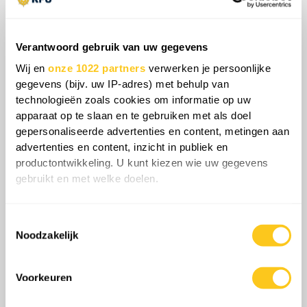
Verantwoord gebruik van uw gegevens
Wij en
onze 1022 partners
verwerken je persoonlijke
gegevens (bijv. uw IP-adres) met behulp van
technologieën zoals cookies om informatie op uw
apparaat op te slaan en te gebruiken met als doel
Over het geheel genomen zal Rusland, als
gepersonaliseerde advertenties en content, metingen aan
Oekraïne dit tempo gedurende de zomer
advertenties en content, inzicht in publiek en
productontwikkeling. U kunt kiezen wie uw gegevens
volhoudt, te maken krijgen met een moeilijke
gebruikt en met welke doelen.
afweging die is ontstaan door de eigen fout
om de logistiek bloot te leggen: ofwel de
Als u het toestaat, willen we ook graag:
verplaatsingen vertragen om konvooien te
Toestemmingsselectie
Informatie verzamelen over uw geografische
Noodzakelijk
beschermen, ofwel hogere verliezen
locatie, die tot een paar meter nauwkeurig kan zijn
accepteren om de bevoorrading op gang te
Uw apparaat identificeren door het actief te
houden. Elke extra escort vereist extra
scannen op specifieke eigenschappen (fingerprinting)
Voorkeuren
voertuigen en troepen om konvooien te
Lees meer over hoe uw persoonlijke gegevens worden