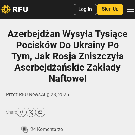
Sign Up
Log In
Azerbejdżan Wysyła Tysiące
Pocisków Do Ukrainy Po
Tym, Jak Rosja Zniszczyła
Aserbejdżańskie Zakłady
Naftowe!
Przez
RFU News
Aug 28, 2025
Share
24
Komentarze