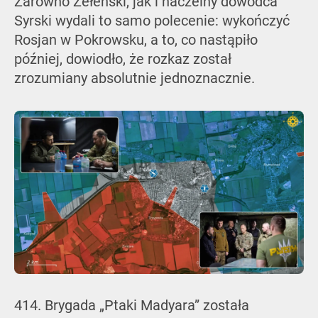
Zarówno Zełenski, jak i naczelny dowódca
Syrski wydali to samo polecenie: wykończyć
Rosjan w Pokrowsku, a to, co nastąpiło
później, dowiodło, że rozkaz został
zrozumiany absolutnie jednoznacznie.
414. Brygada „Ptaki Madyara” została