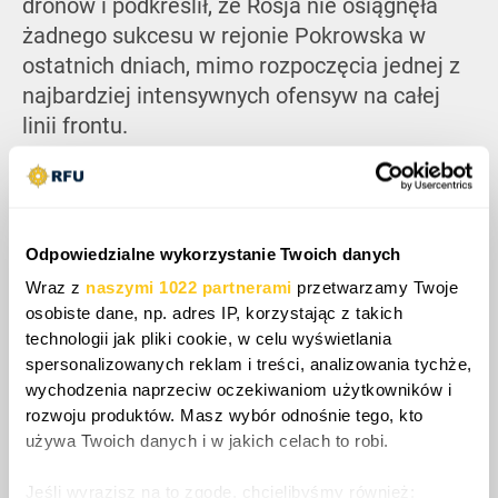
dronów i podkreślił, że Rosja nie osiągnęła
żadnego sukcesu w rejonie Pokrowska w
ostatnich dniach, mimo rozpoczęcia jednej z
najbardziej intensywnych ofensyw na całej
linii frontu.
Odpowiedzialne wykorzystanie Twoich danych
Wraz z
naszymi 1022 partnerami
przetwarzamy Twoje
osobiste dane, np. adres IP, korzystając z takich
technologii jak pliki cookie, w celu wyświetlania
spersonalizowanych reklam i treści, analizowania tychże,
wychodzenia naprzeciw oczekiwaniom użytkowników i
rozwoju produktów. Masz wybór odnośnie tego, kto
używa Twoich danych i w jakich celach to robi.
Podkreślił, że jedna trzecia wszystkich starć
Jeśli wyrazisz na to zgodę, chcielibyśmy również: