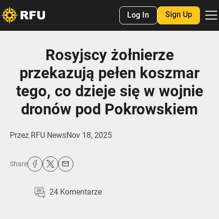
Sign Up
Log In
Rosyjscy żołnierze
przekazują pełen koszmar
tego, co dzieje się w wojnie
dronów pod Pokrowskiem
Przez
RFU News
Nov 18, 2025
Share
24
Komentarze