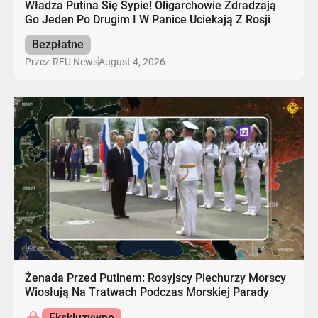
Władza Putina Się Sypie! Oligarchowie Zdradzają
Go Jeden Po Drugim I W Panice Uciekają Z Rosji
Bezpłatne
August 4, 2026
Przez
RFU News
Żenada Przed Putinem: Rosyjscy Piechurzy Morscy
Wiosłują Na Tratwach Podczas Morskiej Parady
Ekskluzywne