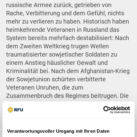
russische Armee zurück, getrieben von
Rache, Verbitterung und dem Gefühl, nichts
mehr zu verlieren zu haben. Historisch haben
heimkehrende Veteranen in Russland das
System bereits mehrfach destabilisiert: Nach
dem Zweiten Weltkrieg trugen Wellen
traumatisierter sowjetischer Soldaten zu
einem Anstieg häuslicher Gewalt und
Kriminalität bei. Nach dem Afghanistan-Krieg
der Sowjetunion schürten verbitterte
Veteranen Unruhen, die zum
Zusammenbruch des Regimes beitrugen. Die
Parallelen sind düster: Hunderttausende
russische Soldaten werden irgendwann
heimkehren – mit psychischen Narben, tiefen
Ressentiments und Gewöhnung an Gewalt.
Verantwortungsvoller Umgang mit Ihren Daten