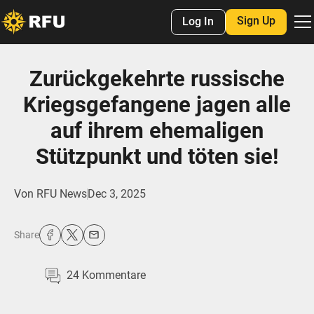
Sign Up
Log In
Zurückgekehrte russische
Kriegsgefangene jagen alle
auf ihrem ehemaligen
Stützpunkt und töten sie!
Von
RFU News
Dec 3, 2025
Share
24
Kommentare