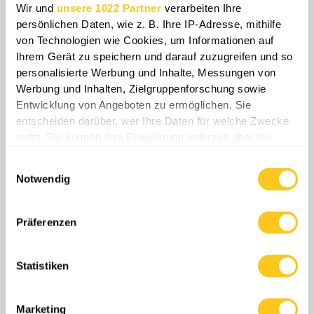
Wir und
unsere 1022 Partner
verarbeiten Ihre
persönlichen Daten, wie z. B. Ihre IP-Adresse, mithilfe
von Technologien wie Cookies, um Informationen auf
Ihrem Gerät zu speichern und darauf zuzugreifen und so
personalisierte Werbung und Inhalte, Messungen von
Werbung und Inhalten, Zielgruppenforschung sowie
Entwicklung von Angeboten zu ermöglichen. Sie
entscheiden darüber, wer Ihre Daten für welche Zwecke
nutzt. Sie können Ihre Einwilligung jederzeit über die
Cookie-Erklärung oder durch Klicken auf das Privacy
Einwilligungsauswahl
Trigger Symbol ändern oder widerrufen
Notwendig
Wenn Sie es erlauben, würden wir auch gerne:
Der krasse Unterschied zwischen
Informationen über Ihre geografische Lage
ukrainischen und russischen Gefangenen
Präferenzen
erfassen, welche bis auf einige Meter genau sein
unterstreicht die Spaltung: Ukrainische
können
Soldaten brechen vor Erleichterung in Tränen
Statistiken
Ihr Gerät durch aktives Scannen nach
aus, telefonieren mit Angehörigen, singen die
bestimmten Merkmalen (Fingerprinting) identifizieren
Nationalhymne und feiern ihre Freiheit nach
Erfahren Sie mehr darüber, wie Ihre persönlichen Daten
Marketing