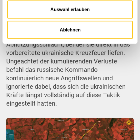
katastrophaler Verluste. Die russischen
soziale Medien, Werbung und Analysen weiter. Unsere
Auswahl erlauben
Truppen verloren jegliches
Partner führen diese Informationen möglicherweise mit
Überraschungsmoment und gerieten nach
weiteren Daten zusammen, die Sie ihnen bereitgestellt
wiederholten Vorstößen durch dieselbe
haben oder die sie im Rahmen Ihrer Nutzung der Dienste
Ablehnen
gesammelt haben.
Pipeline in eine verlustreiche
Abnutzungsschlacht, bei der sie direkt in das
vorbereitete ukrainische Kreuzfeuer liefen.
Ungeachtet der kumulierenden Verluste
befahl das russische Kommando
kontinuierlich neue Angriffswellen und
ignorierte dabei, dass sich die ukrainischen
Kräfte längst vollständig auf diese Taktik
eingestellt hatten.