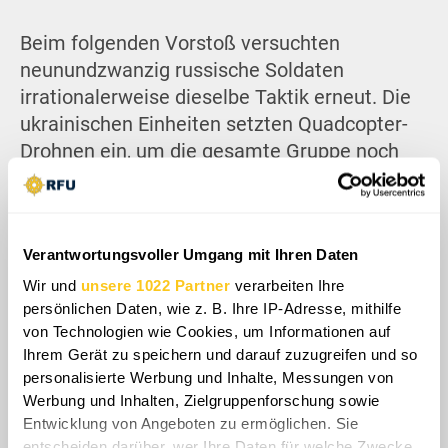
Beim folgenden Vorstoß versuchten
neunundzwanzig russische Soldaten
irrationalerweise dieselbe Taktik erneut. Die
ukrainischen Einheiten setzten Quadcopter-
Drohnen ein, um die gesamte Gruppe noch
vor Erreichen der vordersten Linie zu
eliminieren. Insgesamt unternahmen die
russischen Streitkräfte innerhalb eines
Verantwortungsvoller Umgang mit Ihren Daten
Monats fünf Varianten dieser Pipeline-
Infiltrationstaktik, wobei jeder Angriff weniger
Wir und
unsere 1022 Partner
verarbeiten Ihre
persönlichen Daten, wie z. B. Ihre IP-Adresse, mithilfe
als eine Woche nach dem vorherigen erfolgte.
von Technologien wie Cookies, um Informationen auf
Zu diesem Zeitpunkt war das
Ihrem Gerät zu speichern und darauf zuzugreifen und so
Überraschungsmoment vollständig verloren,
personalisierte Werbung und Inhalte, Messungen von
da die ukrainischen Truppen keine
Werbung und Inhalten, Zielgruppenforschung sowie
weiträumigen Patrouillen mehr durchführen
Entwicklung von Angeboten zu ermöglichen. Sie
entscheiden darüber, wer Ihre Daten für welche Zwecke