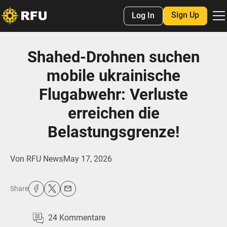
Sign Up
Log In
Shahed-Drohnen suchen
mobile ukrainische
Flugabwehr: Verluste
erreichen die
Belastungsgrenze!
Von
RFU News
May 17, 2026
Share
24
Kommentare