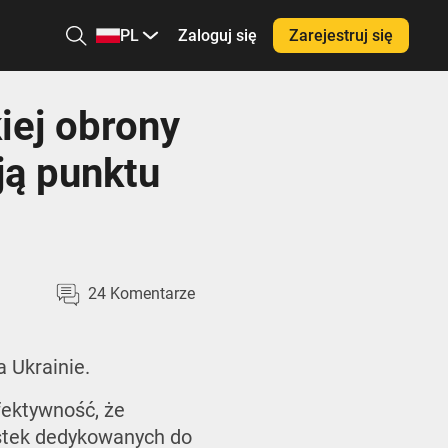
PL
Zaloguj się
Zarejestruj się
iej obrony
ją punktu
24
Komentarze
a Ukrainie.
fektywność, że
ostek dedykowanych do