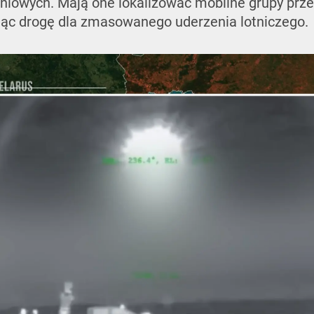
iowych. Mają one lokalizować mobilne grupy przec
ując drogę dla zmasowanego uderzenia lotniczego.