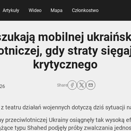
Artykuły
Wideo
Mapa
Członkostwo
zukają mobilnej ukraińsk
otniczej, gdy straty sięga
krytycznego
Share
026
z teatru działań wojennych dotyczą dziś sytuacji n
y przeciwlotniczej Ukrainy osiągnęły tak wysoką e
rążące typu Shahed podjęły próby zwalczania jedn