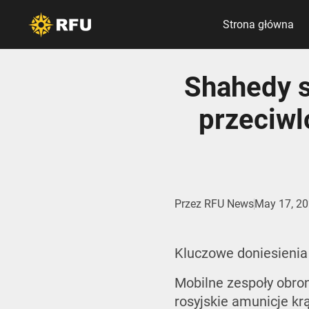
Strona główna
Shahedy s
przeciwl
Przez
RFU News
May 17, 2
Kluczowe doniesienia 
Mobilne zespoły obron
rosyjskie amunicje k