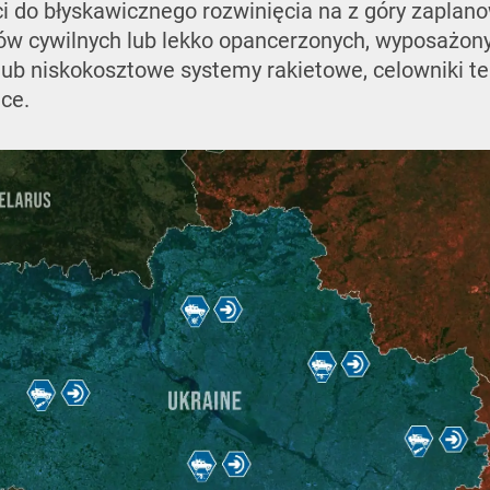
ci do błyskawicznego rozwinięcia na z góry zaplan
ów cywilnych lub lekko opancerzonych, wyposażon
ub niskokosztowe systemy rakietowe, celowniki t
ące.