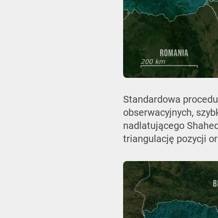
Standardowa procedur
obserwacyjnych, szybk
nadlatującego Shahed
triangulację pozycji o