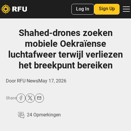
Sign Up
Log In
Shahed-drones zoeken
mobiele Oekraïense
luchtafweer terwijl verliezen
het breekpunt bereiken
Door
RFU News
May 17, 2026
Share
24
Opmerkingen