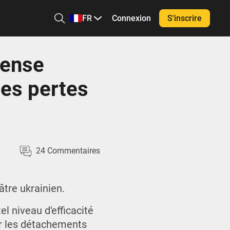
FR
Connexion
S'inscrire
fense
les pertes
24
Commentaires
âtre ukrainien.
l niveau d'efficacité
r les détachements