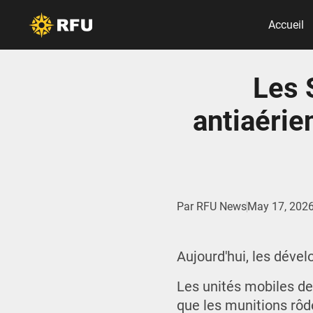
Accueil
Les 
antiaérie
Par
RFU News
May 17, 202
Aujourd'hui, les dével
Les unités mobiles de 
que les munitions rô