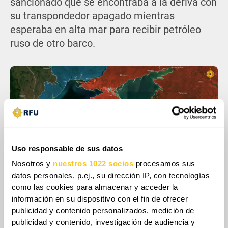
sancionado que se encontraba a la deriva con
su transpondedor apagado mientras
esperaba en alta mar para recibir petróleo
ruso de otro barco.
Uso responsable de sus datos
Nosotros y
nuestros 1022 socios
procesamos sus
datos personales, p.ej., su dirección IP, con tecnologías
como las cookies para almacenar y acceder la
información en su dispositivo con el fin de ofrecer
La capacidad de Ucrania para atacar buques
publicidad y contenido personalizados, medición de
rusos se basa en varias configuraciones de
publicidad y contenido, investigación de audiencia y