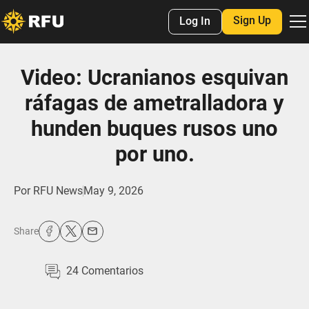
Sign Up
Log In
Video: Ucranianos esquivan
ráfagas de ametralladora y
hunden buques rusos uno
por uno.
Por
RFU News
May 9, 2026
Share
24
Comentarios